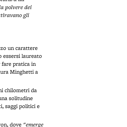
la polvere dei
ttiravano gli
zzo un carattere
o essersi laureato
fare pratica in
aura Minghetti a
hi chilometri da
una solitudine
, saggi politici e
"emerge
yron, dove