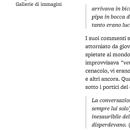
Gallerie di immagini
arrivava in bic
pipa in bocca d
tanto erano luc
I suoi commenti se
attorniato da gio
spietate al mond
"ve
improvvisava
cenacolo, vi eran
e altri ancora. Qu
sotto i portici de
La conversazion
sempre lui solo
inesauribile de
disperdevano.