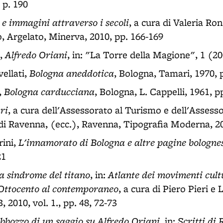
 p. 190
 e immagini attraverso i secoli
, a cura di Valeria R
 Argelato, Minerva, 2010, pp. 166-169
Alfredo Oriani
i,
, in: "La Torre della Magione", 1 (20
Bologna aneddotica
ellati,
, Bologna, Tamari, 1970, 
Bologna carducciana
,
, Bologna, L. Cappelli, 1961, p
ri
, a cura dell'Assessorato al Turismo e dell'Assesso
 di Ravenna, (ecc.), Ravenna, Tipografia Moderna, 20
L'innamorato di Bologna e altre pagine bologne
rini,
21
a sindrome del titano
Atlante dei movimenti cultu
, in:
Ottocento al contemporaneo
, a cura di Piero Pieri e
2010, vol. 1., pp. 48, 72-73
bbozzo di un saggio su Alfredo Oriani
Scritti di
, in: