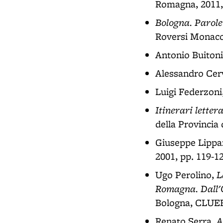
Romagna, 2011,
Bologna. Parole
Roversi Monaco,
Antonio Buiton
Alessandro Cerv
Luigi Federzoni
Itinerari lettera
della Provincia
Giuseppe Lippa
2001, pp. 119-1
L
Ugo Perolino,
Romagna. Dall'
Bologna, CLUEB, 
A
Renato Serra,