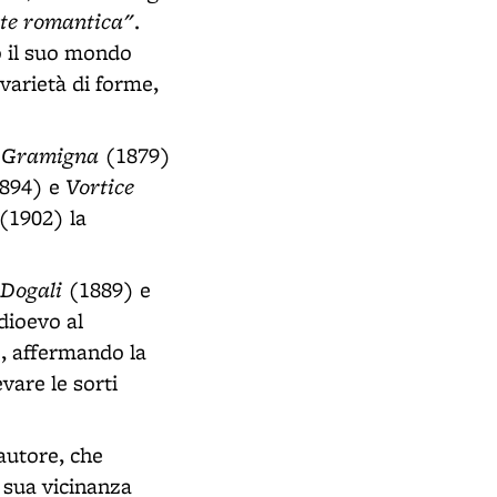
nte romantica"
.
o il suo mondo
varietà di forme,
Gramigna
i
(1879)
Vortice
894) e
(1902) la
 Dogali
(1889) e
dioevo al
o, affermando la
vare le sorti
autore, che
 sua vicinanza