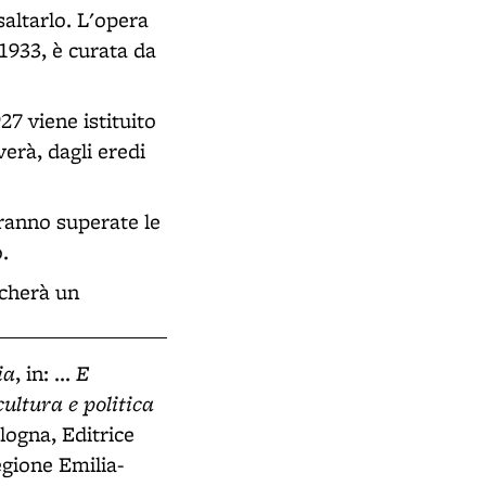
saltarlo. L'opera
 1933, è curata da
7 viene istituito
verà, dagli eredi
aranno superate le
.
icherà un
ia
E
, in: ...
cultura e politica
logna, Editrice
Regione Emilia-