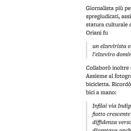
Giornalista più pe
spregiudicati, ass
statura culturale
Oriani fu
un elzevirista e
l'elzeviro domi
Collaborò inoltre 
Assieme al fotogra
bicicletta. Ricord
bici a mano:
Infilai via Indi
fiotto crescente
diffidenza vers
diventava anch