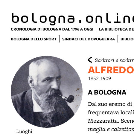
lla
ppa
bologna.onlin
CRONOLOGIA DI BOLOGNA DAL 1796 A OGGI
LA BIBLIOTECA DE
BOLOGNA DELLO SPORT
SINDACI DEL DOPOGUERRA
BIBLIO
Scrittori e scrittr
ALFREDO
1852-1909
A BOLOGNA
Dal suo eremo di 
frequentava locali
Mezzaratta. Scend
maglia e calzetton
Luoghi