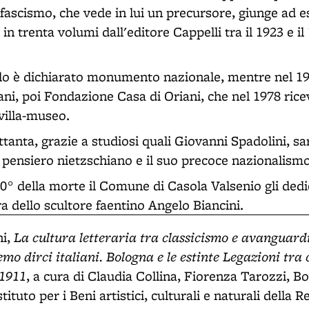
l fascismo, che vede in lui un precursore, giunge ad e
in trenta volumi dall'editore Cappelli tra il 1923 e il
llo è dichiarato monumento nazionale, mentre nel 192
ani, poi Fondazione Casa di Oriani, che nel 1978 rice
 villa-museo.
ttanta, grazie a studiosi quali Giovanni Spadolini, s
o pensiero nietzschiano e il suo precoce nazionalismo
50° della morte il Comune di Casola Valsenio gli ded
dello scultore faentino Angelo Biancini.
La cultura letteraria tra classicismo e avanguard
ni,
mo dirci italiani. Bologna e le estinte Legazioni tra 
-1911
, a cura di Claudia Collina, Fiorenza Tarozzi, Bo
tituto per i Beni artistici, culturali e naturali della 