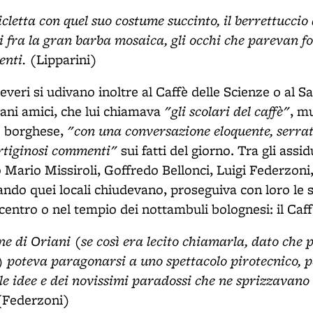
icletta con quel suo costume succinto, il berrettuccio
i fra la gran barba mosaica, gli occhi che parevan f
enti.
(Lipparini)
veri si udivano inoltre al Caffè delle Scienze o al S
"gli scolari del caffè"
vani amici, che lui chiamava
, m
"con una conversazione eloquente, serra
o borghese,
rtiginosi commenti"
sui fatti del giorno. Tra gli assi
o Mario Missiroli, Goffredo Bellonci, Luigi Federzoni
ando quei locali chiudevano, proseguiva con loro le s
l centro o nel tempio dei nottambuli bolognesi: il Caf
e di Oriani (se così era lecito chiamarla, dato che 
) poteva paragonarsi a uno spettacolo pirotecnico, pe
lle idee e dei novissimi paradossi che ne sprizzavano e
(Federzoni)