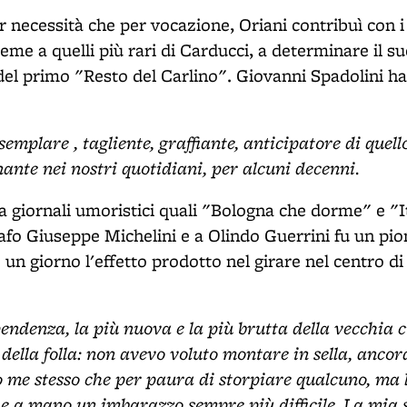
r necessità che per vocazione, Oriani contribuì con i 
ieme a quelli più rari di Carducci, a determinare il su
 del primo "Resto del Carlino". Giovanni Spadolini ha
semplare , tagliente, graffiante, anticipatore di quell
nante nei nostri quotidiani, per alcuni decenni.
a giornali umoristici quali "Bologna che dorme" e "I
fo Giuseppe Michelini e a Olindo Guerrini fu un pion
ò un giorno l'effetto prodotto nel girare nel centro d
pendenza, la più nuova e la più brutta della vecchia c
 della folla: non avevo voluto montare in sella, ancor
o me stesso che per paura di storpiare qualcuno, ma l
e a mano un imbarazzo sempre più difficile. La mia 