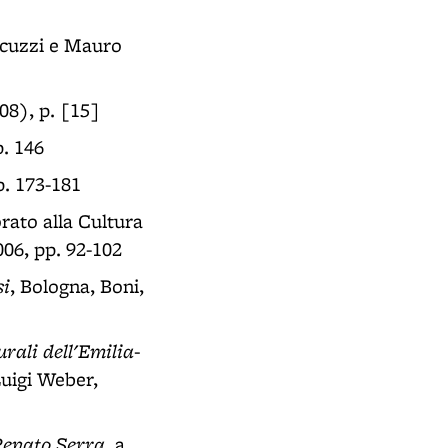
oncuzzi e Mauro
08), p. [15]
p. 146
p. 173-181
rato alla Cultura
06, pp. 92-102
si
, Bologna, Boni,
rali dell'Emilia-
 Luigi Weber,
 Renato Serra
, a