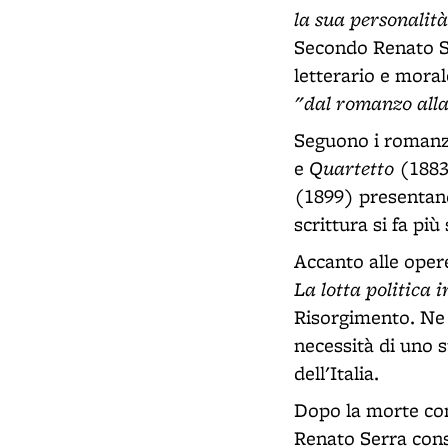
la sua personalit
Secondo Renato S
letterario e moral
"dal romanzo alla 
Seguono i roman
Quartetto
e
(1883)
(1899) presentano
scrittura si fa pi
Accanto alle oper
La lotta politica i
Risorgimento. N
necessità di uno s
dell'Italia.
Dopo la morte com
Renato Serra cons