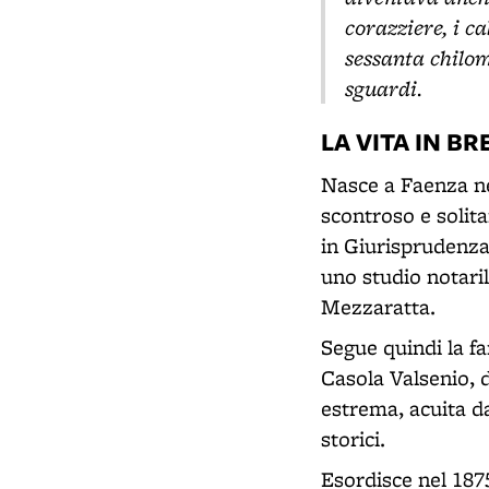
corazziere, i ca
sessanta chilom
sguardi.
LA VITA IN BR
Nasce a Faenza nel
scontroso e solita
in Giurisprudenza
uno studio notari
Mezzaratta.
Segue quindi la fa
Casola Valsenio, d
estrema, acuita dal
storici.
Esordisce nel 18