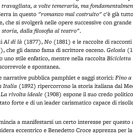
à travagliata, a volte temeraria, ma fondamentalme
"romanzo mal costruito"
erra in questo
c'è già tutt
e, che si svolgerà nelle opere successive con grande 
storia, dalla filosofia al teatro"
.
Al di là
No
zi
(1877),
(1881) e le raccolte di raccont
Gelosia
, che gli danno fama di scrittore osceno.
(1
Bicicletta
 uno stile enfatico, mentre nella raccolta
ù scorrevole e spontanea.
Fino a
e narrative pubblica pamphlet e saggi storici:
n Italia
(1892) ripercorrono la storia italiana dal Me
La rivolta ideale
e
(1908) espone il suo credo politic
tato forte e di un leader carismatico capace di risolle
incia a manifestarsi un certo interesse per questo 
idera eccentrico e Benedetto Croce apprezza per la