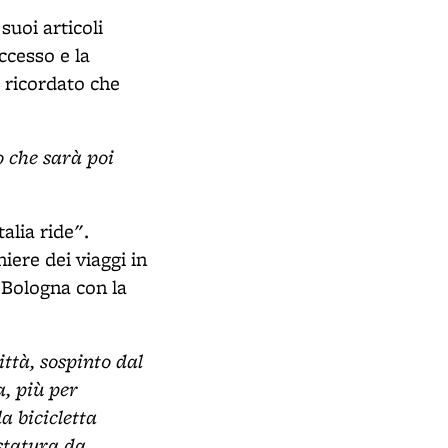
suoi articoli
ccesso e la
 ricordato che
o che sarà poi
talia ride".
iere dei viaggi in
i Bologna con la
ittà, sospinto dal
a, più per
a bicicletta
statura da