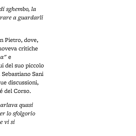
 di sghembo, la
orare a guardarli
an Pietro, dove,
uoveva critiche
ta"
e
dui del suo piccolo
, Sebastiano Sani
ue discussioni,
fé del Corso.
parlava quasi
r lo sfolgorio
 vi si