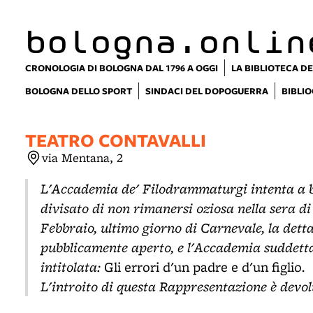
item 1 of 3
bologna.onlin
CRONOLOGIA DI BOLOGNA DAL 1796 A OGGI
LA BIBLIOTECA DE
BOLOGNA DELLO SPORT
SINDACI DEL DOPOGUERRA
BIBLIO
TEATRO CONTAVALLI
via Mentana, 2
L'Accademia de' Filodrammaturgi intenta a be
divisato di non rimanersi oziosa nella sera 
Febbraio, ultimo giorno di Carnevale, la detta
pubblicamente aperto, e l'Accademia suddetta
intitolata:
.
Gli errori d'un padre e d'un figlio
L'introito di questa Rappresentazione è devol