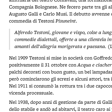
Compagnia Bolognese. Ne fecero parte tra gli al
Augusto Galli e Carlo Musi. Il debutto avvenne c
Pisuneint
commedia di Testoni
.
Alferedo Testoni, giovane e vispo, colse a lung
commedie dialettali, offerte a una clientela 
amanti dell'allegria morigerata e paesana.
(
Nel 1909 Testoni si mise in società con Goffredo
Acqua e ciacher
positivamente il 31 ottobre con
palchi decorati con buon gusto, un bel lampadar
però cominciarono gli screzi e alcuni attori, tra
Nel 1911 si consumò la rottura tra i due capocom
vicenda processuale.
Nel 1938, dopo anni di gestione da parte di Gall
dello stabile e andò ad abitarvi, il teatro caro a