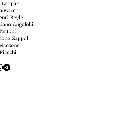
 Leopardi
anzacchi
nri Beyle
iano Angelelli
Testoni
one Zappoli
 Massone
Fiacchi
I