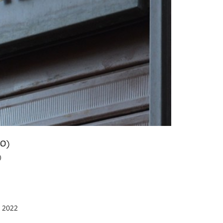
Luoghi scritt
L'edificio in
BO)
n 2022