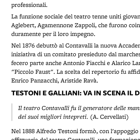
professionali.
La funzione sociale del teatro tenne uniti giov
Aglebert, Agamennone Zappoli, che furono coinvo
duramente per il loro impegno.
Nel 1876 debuttò al Contavalli la nuova Accade
iniziativa di un comitato presieduto dal march
fecero parte anche Antonio Fiacchi e Alarico Lam
"Piccolo Faust". La scelta del repertorio fu affi
Enrico Panzacchi, Aristide Ravà.
TESTONI E GALLIANI: VA IN SCENA IL 
Il teatro Contavalli fu il generatore delle mani
dei suoi migliori intepreti.
(A. Cervellati)
Nel 1888 Alfredo Testoni formò, con l'appoggio 
affittuaria del teatro Contavalli, una formazione 