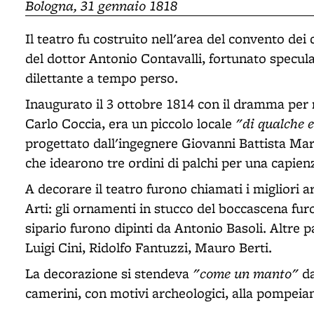
Bologna, 31 gennaio 1818
Il teatro fu costruito nell'area del convento dei
del dottor Antonio Contavalli, fortunato specula
dilettante a tempo perso.
Inaugurato il 3 ottobre 1814 con il dramma pe
"di qualche 
Carlo Coccia, era un piccolo locale
progettato dall'ingegnere Giovanni Battista Mart
che idearono tre ordini di palchi per una capien
A decorare il teatro furono chiamati i migliori ar
Arti: gli ornamenti in stucco del boccascena furono
sipario furono dipinti da Antonio Basoli. Altre pa
Luigi Cini, Ridolfo Fantuzzi, Mauro Berti.
"come un manto"
La decorazione si stendeva
da
camerini, con motivi archeologici, alla pompeia