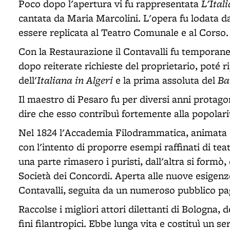
L'Ital
Poco dopo l'apertura vi fu rappresentata
cantata da Maria Marcolini. L'opera fu lodata 
essere replicata al Teatro Comunale e al Corso.
Con la Restaurazione il Contavalli fu temporane
dopo reiterate richieste del proprietario, poté r
Italiana in Algeri
Ba
dell'
e la prima assoluta del
Il maestro di Pesaro fu per diversi anni protagon
dire che esso contribuì fortemente alla popolari
Nel 1824 l'Accademia Filodrammatica, animata 
con l'intento di proporre esempi raffinati di teatr
una parte rimasero i puristi, dall'altra si formò,
Società dei Concordi. Aperta alle nuove esigenze 
Contavalli, seguita da un numeroso pubblico pa
Raccolse i migliori attori dilettanti di Bologna,
fini filantropici. Ebbe lunga vita e costituì un