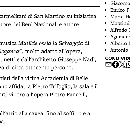
Giacomo
Enrico P
 carmelitani di San Martino su iniziativa
Marie-He
Massimil
tore dei Beni Nazionali e attore
Alfredo 
Agamenn
Matilde ossia la Selvaggia
r musica
di
Alberto
Antonio 
eleganza"
, molto adatto all'opera,
CONDIVID
inetti e dall'architetto Giuseppe Nadi,
za di circa ottocento persone.
tisti della vicina Accademia di Belle
 affidati a Pietro Trifoglio; la sala e il
rti videro all'opera Pietro Fancelli,
ll'atrio alla cavea, fino al soffitto e ai
na.