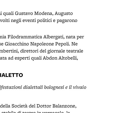
ani quali Gustavo Modena, Augusto
lti negli eventi politici e pagarono
mia Filodrammatica Albergati, nata per
ese Gioacchino Napoleone Pepoli. Ne
bertini, direttori del giornale teatrale
data ad esperti quali Abdon Altobelli,
DIALETTO
festazioni dialettali bolognesi e il vivaio
della Società del Dottor Balanzone,
stabile di teatro in vernacolo, la