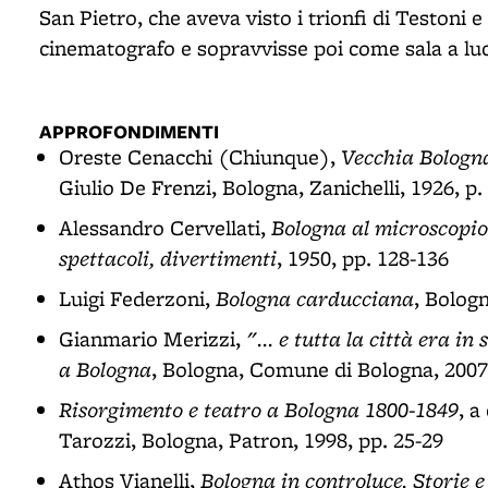
San Pietro, che aveva visto i trionfi di Testoni e
cinematografo e sopravvisse poi come sala a luci
APPROFONDIMENTI
Vecchia Bologn
Oreste Cenacchi (Chiunque),
Giulio De Frenzi, Bologna, Zanichelli, 1926, p.
Bologna al microscopio
Alessandro Cervellati,
spettacoli, divertimenti
, 1950, pp. 128-136
Bologna carducciana
Luigi Federzoni,
, Bologn
"... e tutta la città era in
Gianmario Merizzi,
a Bologna
, Bologna, Comune di Bologna, 2007,
Risorgimento e teatro a Bologna 1800-1849
, a
Tarozzi, Bologna, Patron, 1998, pp. 25-29
Bologna in controluce. Storie e 
Athos Vianelli,