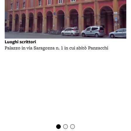
Luoghi scrittori
Lu
Palazzo in via Saragozza n. 1 in cui abitò Panzacchi
Il