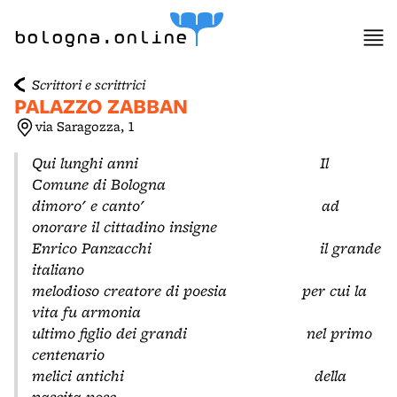
item 1 of 3
bologna.online
Scrittori e scrittrici
PALAZZO ZABBAN
via Saragozza, 1
Qui lunghi anni Il
Comune di Bologna
dimoro' e canto' ad
onorare il cittadino insigne
Enrico Panzacchi il grande
italiano
melodioso creatore di poesia per cui la
vita fu armonia
ultimo figlio dei grandi nel primo
centenario
melici antichi della
nascita pose