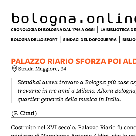
item 1 of 3
bologna.onlin
CRONOLOGIA DI BOLOGNA DAL 1796 A OGGI
LA BIBLIOTECA DE
BOLOGNA DELLO SPORT
SINDACI DEL DOPOGUERRA
BIBLIO
PALAZZO RIARIO SFORZA POI ALD
Strada Maggiore, 34
Stendhal aveva trovato a Bologna più case os
trovarne in tre anni a Milano. Allora Bologna
quartier generale della musica in Italia.
(P. Citati)
Costruito nel XVI secolo, Palazzo Riario fu conc
ministro di Napoleone Antonio Aldini, che lo uti