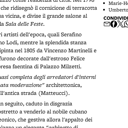
Marie-He
 che ridisegnò il cornicione di terracotta
Umberto
a vicina, e divise il grande salone al
CONDIVID
Sala delle Feste
la
.
i artisti dell'epoca, quali Serafino
ano Lodi, mentre la splendida stanza
dipinta nel 1805 da Vincenzo Martinelli e
 furono decorate dall'estroso Felice
resa faentina di Palazzo Milzetti.
asi completa degli arredatori d'interni
inata moderazione"
architettonica,
ell'antica strada (Matteucci).
in seguito, caduto in disgrazia
stretto a venderlo al nobile cubano
ico, che gestiva allora l'appalto dei
"gabinetto di
palazzo un elegante