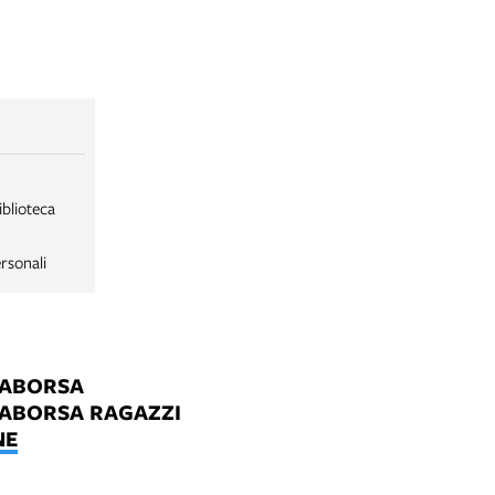
iblioteca
rsonali
LABORSA
LABORSA RAGAZZI
NE
B