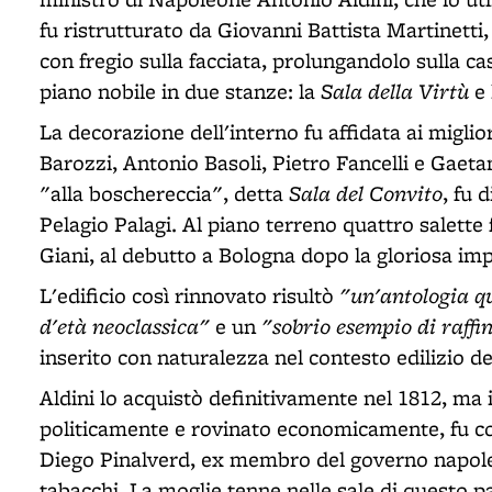
fu ristrutturato da Giovanni Battista Martinetti,
con fregio sulla facciata, prolungandolo sulla cas
Sala della Virtù
piano nobile in due stanze: la
e 
La decorazione dell'interno fu affidata ai miglior
Barozzi, Antonio Basoli, Pietro Fancelli e Gaet
Sala del Convito
"alla boschereccia", detta
, fu 
Pelagio Palagi. Al piano terreno quattro salette
Giani, al debutto a Bologna dopo la gloriosa imp
"un'antologia qu
L'edificio così rinnovato risultò
d'età neoclassica"
"sobrio esempio di raff
e un
inserito con naturalezza nel contesto edilizio d
Aldini lo acquistò definitivamente nel 1812, ma 
politicamente e rovinato economicamente, fu co
Diego Pinalverd, ex membro del governo napoleon
tabacchi. La moglie tenne nelle sale di questo 