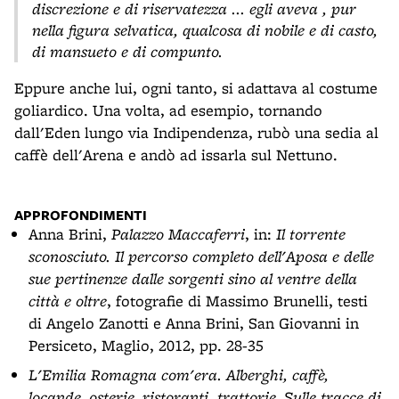
discrezione e di riservatezza ... egli aveva , pur
nella figura selvatica, qualcosa di nobile e di casto,
di mansueto e di compunto.
Eppure anche lui, ogni tanto, si adattava al costume
goliardico. Una volta, ad esempio, tornando
dall'Eden lungo via Indipendenza, rubò una sedia al
caffè dell'Arena e andò ad issarla sul Nettuno.
APPROFONDIMENTI
Anna Brini,
Palazzo Maccaferri
, in:
Il torrente
sconosciuto. Il percorso completo dell'Aposa e delle
sue pertinenze dalle sorgenti sino al ventre della
città e oltre
, fotografie di Massimo Brunelli, testi
di Angelo Zanotti e Anna Brini, San Giovanni in
Persiceto, Maglio, 2012, pp. 28-35
L'Emilia Romagna com'era. Alberghi, caffè,
locande, osterie, ristoranti, trattorie. Sulle tracce di