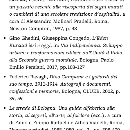
un passato recente alla riscoperta dei segni mutati
o cambiati di una secolare tradizione d'ospitalità
, a
cura di Alessandro Molinari Pradelli, Roma,
Newton Compton, 1987, p. 48
Gino Ghedini, Giuseppina Congedo,
L'Eden
Kursaal ieri e oggi
, in:
Via Indipendenza. Sviluppo
urbano e trasformazioni edilizie dall'Unità d'Italia
alla Seconda guerra mondiale
, Bologna, Paolo
Emilio Persiani, 2017, pp.103-127
Federico Ravagli,
Dino Campana e i goliardi del
suo tempo, 1911-1914. Autografi e documenti,
confessioni e memorie
, Bologna, CLUEB, 2002, p.
39, 59
Le strade di Bologna. Una guida alfabetica alla
storia, ai segreti, all'arte, al folclore
(ecc.), a cura
di Fabio e Filippo Raffaelli e Athos Vianelli, Roma,
Newton periodici, 1988-1989, vol. 2., pp. 398-400