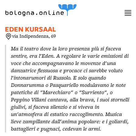
item 1 of 3
bologna.online
EDEN KURSAAL
via Indipendenza, 69
Ma il teatro dove la loro presenza più si faceva
sentire, era l'Eden. A regolare le varie emissioni di
voce che accompagnavano le movenze d'una
danzatrice flessuosa e procace ci sarebbe voluto
l'intonarumori di Russolo. E solo quando
Donnarumma o Pasquariello modulavano le note
patetiche di "Marechiaro" o "Surriento", o
Peppino Villani cantava, alla brava, i suoi stornelli
giulivi, si faceva silenzio e si viveva in
un'atmosfera di estatico raccoglimento. Musica
lieve zampillante dall'anima popolare: e i goliardi,
battaglieri e pugnaci, cedevan le armi.