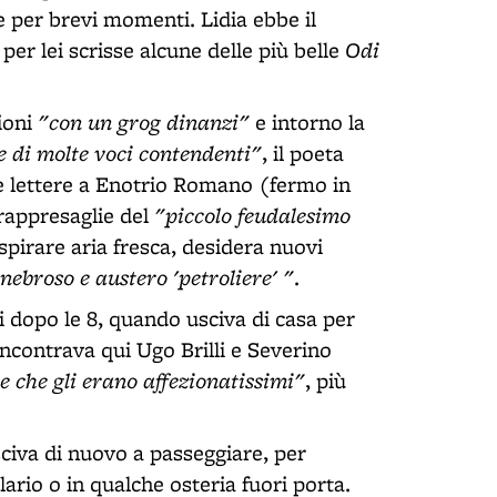
 per brevi momenti. Lidia ebbe il
Odi
 per lei scrisse alcune delle più belle
"con un grog dinanzi"
ioni
e intorno la
i e di molte voci contendenti"
, il poeta
ue lettere a Enotrio Romano (fermo in
"piccolo feudalesimo
 rappresaglie del
spirare aria fresca, desidera nuovi
enebroso e austero 'petroliere' "
.
ni dopo le 8, quando usciva di casa per
 incontrava qui Ugo Brilli e Severino
e che gli erano affezionatissimi"
, più
sciva di nuovo a passeggiare, per
ario o in qualche osteria fuori porta.