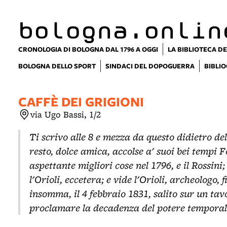
item 1 of 3
bologna.onlin
CRONOLOGIA DI BOLOGNA DAL 1796 A OGGI
LA BIBLIOTECA DE
BOLOGNA DELLO SPORT
SINDACI DEL DOPOGUERRA
BIBLIO
CAFFÈ DEI GRIGIONI
via Ugo Bassi, 1/2
Ti scrivo alle 8 e mezza da questo didietro del 
resto, dolce amica, accolse a' suoi bei tempi F
aspettante migliori cose nel 1796, e il Rossini
l'Orioli, eccetera; e vide l'Orioli, archeologo, 
insomma, il 4 febbraio 1831, salito sur un tavo
proclamare la decadenza del potere temporale 