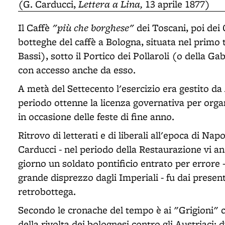
Lettera a Lina,
(G. Carducci,
13 aprile 1877)
"più che borghese"
Il Caffè
dei Toscani, poi dei 
botteghe del caffè a Bologna, situata nel primo t
Bassi), sotto il Portico dei Pollaroli (o della Ga
con accesso anche da esso.
A metà del Settecento l'esercizio era gestito da
periodo ottenne la licenza governativa per orga
in occasione delle feste di fine anno.
Ritrovo di letterati e di liberali all'epoca di Na
Carducci - nel periodo della Restaurazione vi and
giorno un soldato pontificio entrato per errore
grande disprezzo dagli Imperiali - fu dai present
retrobottega.
Secondo le cronache del tempo è ai "Grigioni" ch
della rivolta dei bolognesi contro gli Austriaci: