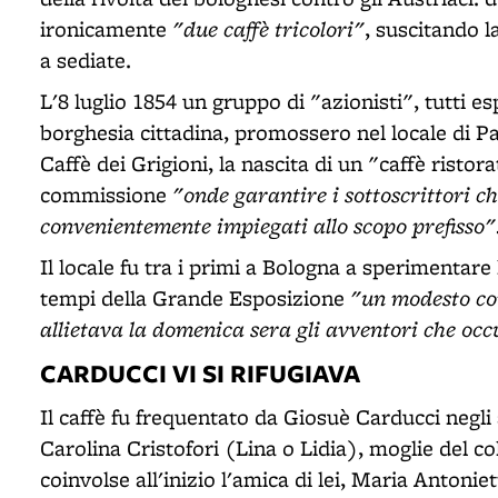
"due caffè tricolori"
ironicamente
, suscitando l
a sediate.
L'8 luglio 1854 un gruppo di "azionisti", tutti es
borghesia cittadina, promossero nel locale di P
Caffè dei Grigioni, la nascita di un "caffè rist
"onde garantire i sottoscrittori ch
commissione
convenientemente impiegati allo scopo prefisso"
Il locale fu tra i primi a Bologna a sperimentare
"un modesto co
tempi della Grande Esposizione
allietava la domenica sera gli avventori che occ
CARDUCCI VI SI RIFUGIAVA
Il caffè fu frequentato da Giosuè Carducci negl
Carolina Cristofori (Lina o Lidia), moglie del co
coinvolse all'inizio l'amica di lei, Maria Antoniet