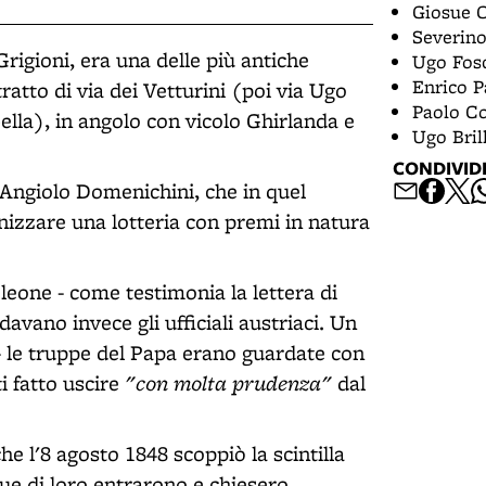
Giosue 
Severino
Grigioni, era una delle più antiche
Ugo Fos
Enrico P
ratto di via dei Vetturini (poi via Ugo
Paolo C
bella), in angolo con vicolo Ghirlanda e
Ugo Brill
CONDIVID
 Angiolo Domenichini, che in quel
nizzare una lotteria con premi in natura
poleone - come testimonia la lettera di
avano invece gli ufficiali austriaci. Un
 - le truppe del Papa erano guardate con
"con molta prudenza"
i fatto uscire
dal
e l'8 agosto 1848 scoppiò la scintilla
 due di loro entrarono e chiesero