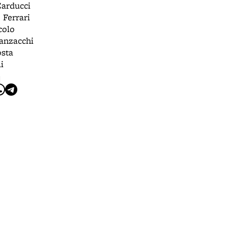
Carducci
 Ferrari
colo
anzacchi
osta
i
I