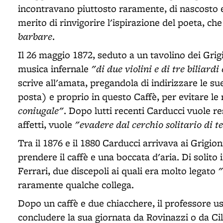
incontravano piuttosto raramente, di nascosto e
merito di rinvigorire l'ispirazione del poeta, che
barbare
.
Il 26 maggio 1872, seduto a un tavolino dei Grig
"di due violini e di tre biliard
musica infernale
scrive all'amata, pregandola di indirizzare le s
posta) e proprio in questo Caffè, per evitare le
coniugale"
. Dopo lutti recenti Carducci vuole re
"evadere dal cerchio solitario di t
affetti, vuole
Tra il 1876 e il 1880 Carducci arrivava ai Grigio
prendere il caffè e una boccata d'aria. Di solito
"
Ferrari, due discepoli ai quali era molto legato
raramente qualche collega.
Dopo un caffè e due chiacchere, il professore u
concludere la sua giornata da Rovinazzi o da Cill