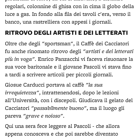
regolari, colonnine di ghisa con in cima il globo della
luce a gas. In fondo alla fila dei tavoli c'era, verso il
banco, una rastrelliera con appesi i giornali.
RITROVO DEGLI ARTISTI E DEI LETTERATI
Oltre che degli "sportsman", il Caffè dei Cacciatori
fu anche rinomato ritrovo degli
"artisti e dei letterati
più in voga"
. Enrico Panzacchi vi faceva risuonare la
sua voce baritonale e il giovane Pascoli vi stava fino
a tardi a scrivere articoli per piccoli giornali.
Giosue Carducci portava al caffè
"la sua
irrequietezza"
, intrattenendosi, dopo le lezioni
all'Università, con i discepoli. Giudicava il gelato del
Cacciatori
"passabilmente buono"
, ma il luogo gli
pareva
"grave e noioso"
.
Qui una sera fece leggere al Pascoli - che allora
appena conosceva e che poi sarebbe diventato