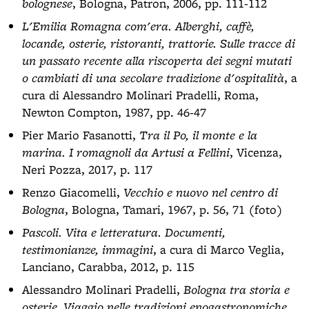
bolognese
, Bologna, Patron, 2006, pp. 111-112
L'Emilia Romagna com'era. Alberghi, caffè,
locande, osterie, ristoranti, trattorie. Sulle tracce di
un passato recente alla riscoperta dei segni mutati
o cambiati di una secolare tradizione d'ospitalità
, a
cura di Alessandro Molinari Pradelli, Roma,
Newton Compton, 1987, pp. 46-47
Pier Mario Fasanotti,
Tra il Po, il monte e la
marina. I romagnoli da Artusi a Fellini
, Vicenza,
Neri Pozza, 2017, p. 117
Renzo Giacomelli,
Vecchio e nuovo nel centro di
Bologna
, Bologna, Tamari, 1967, p. 56, 71 (foto)
Pascoli. Vita e letteratura. Documenti,
testimonianze, immagini
, a cura di Marco Veglia,
Lanciano, Carabba, 2012, p. 115
Alessandro Molinari Pradelli,
Bologna tra storia e
osterie. Viaggio nelle tradizioni enogastronomiche