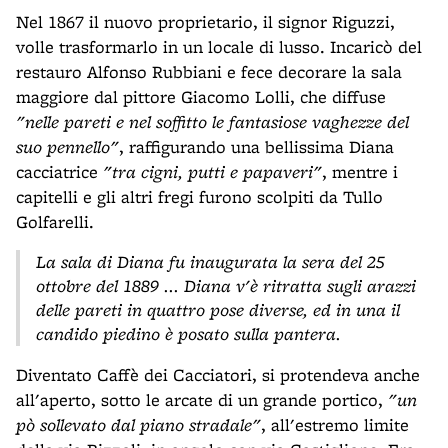
Nel 1867 il nuovo proprietario, il signor Riguzzi,
volle trasformarlo in un locale di lusso. Incaricò del
restauro Alfonso Rubbiani e fece decorare la sala
maggiore dal pittore Giacomo Lolli, che diffuse
"nelle pareti e nel soffitto le fantasiose vaghezze del
suo pennello"
, raffigurando una bellissima Diana
cacciatrice
"tra cigni, putti e papaveri"
, mentre i
capitelli e gli altri fregi furono scolpiti da Tullo
Golfarelli.
La sala di Diana fu inaugurata la sera del 25
ottobre del 1889 ... Diana v'è ritratta sugli arazzi
delle pareti in quattro pose diverse, ed in una il
candido piedino è posato sulla pantera.
Diventato Caffè dei Cacciatori, si protendeva anche
all'aperto, sotto le arcate di un grande portico,
"un
pò sollevato dal piano stradale"
, all'estremo limite