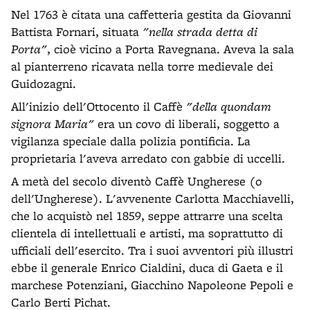
Nel 1763 è citata una caffetteria gestita da Giovanni
Battista Fornari, situata
"nella strada detta di
Porta"
, cioè vicino a Porta Ravegnana. Aveva la sala
al pianterreno ricavata nella torre medievale dei
Guidozagni.
All'inizio dell'Ottocento il Caffè
"della quondam
signora Maria"
era un covo di liberali, soggetto a
vigilanza speciale dalla polizia pontificia. La
proprietaria l'aveva arredato con gabbie di uccelli.
A metà del secolo diventò Caffè Ungherese (o
dell'Ungherese). L'avvenente Carlotta Macchiavelli,
che lo acquistò nel 1859, seppe attrarre una scelta
clientela di intellettuali e artisti, ma soprattutto di
ufficiali dell'esercito. Tra i suoi avventori più illustri
ebbe il generale Enrico Cialdini, duca di Gaeta e il
marchese Potenziani, Giacchino Napoleone Pepoli e
Carlo Berti Pichat.