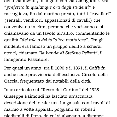
della via Rizzoli, in angolo con via Castiglione. Era
"preferito in qualunque ora dagli studenti"
e
raccoglieva, fin dal mattino presto, tutti i "cavallari"
(sensali, venditori, appassionati di cavalli) che
convenivano in città, persone che vociavano e si
chiamavano da un tavolo all'altro, commentando le
qualità
"del tale o del tal'altro trottatore"
. Tra gli
studenti era famoso un gruppo dedito a scherzi
atroci, chiamato
"la banda di Stefano Pelloni"
, il
famigerato Passatore.
Per quasi un anno, tra il 1890 e il 1891, il Caffè fu
anche sede provvisoria dell'esclusivo Circolo della
Caccia, frequentato dai notabili della città.
In un articolo sul "Resto del Carlino" del 1925
Giuseppe Raimondi ha lasciato un'accurata
descrizione del locale: una lunga sala con i tavoli di
marmo a volte appaiati, poggianti su robusti
piedistalli di ferro, da cui si alzavano, a distanze