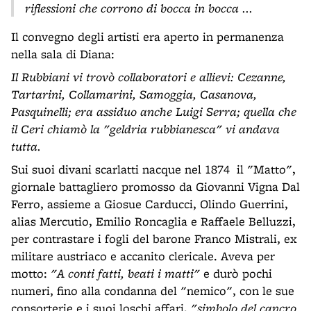
riflessioni che corrono di bocca in bocca ...
Il convegno degli artisti era aperto in permanenza
nella sala di Diana:
Il Rubbiani vi trovò collaboratori e allievi: Cezanne,
Tartarini, Collamarini, Samoggia, Casanova,
Pasquinelli; era assiduo anche Luigi Serra; quella che
il Ceri chiamò la "geldria rubbianesca" vi andava
tutta.
Sui suoi divani scarlatti nacque nel 1874 il "Matto",
giornale battagliero promosso da Giovanni Vigna Dal
Ferro, assieme a Giosue Carducci, Olindo Guerrini,
alias Mercutio, Emilio Roncaglia e Raffaele Belluzzi,
per contrastare i fogli del barone Franco Mistrali, ex
militare austriaco e accanito clericale. Aveva per
motto:
"A conti fatti, beati i matti"
e durò pochi
numeri, fino alla condanna del "nemico", con le sue
consorterie e i suoi loschi affari,
"simbolo del cancro