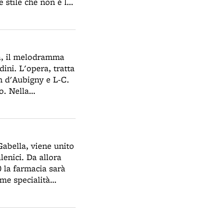
 stile che non è la
e rinnovato nel 1618.
osa facciata in stile
cupò parecchi anni
ata solo nel 1903.
na, il melodramma
strutta. La
ini. L'opera, tratta
n d'Aubigny e L-C.
o. Nella
nti il contralto
 Gabella, viene unito
lenici. Da allora
0 la farmacia sarà
ime specialità
e sarà frequentata
de’ Castagnoli,
, tra le quali la