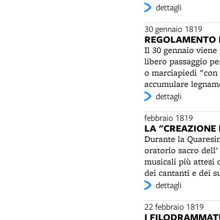
dettagli
Santa Sofia, "Sapien
situata in via Sara
30 gennaio 1819
d'Italia, fu salvata
REGOLAMENTO 
Segretario di Stato
Il 30 gennaio viene
della strada e ricos
libero passaggio pe
esigenze belliche e
o marciapiedi "con 
si trasferiranno al
accumulare legname
santuario ogni domen
fare buche nelle st
dettagli
"scorrere per le str
animali e occorre as
febbraio 1819
LA "CREAZIONE
divieto "a qualunqu
Durante la Quaresim
leggendo i tanti divi
oratorio sacro dell
fosse un luogo assai
musicali più attesi
Medio Oriente”. Il 
dei cantanti e dei s
ulteriormente nel 1
opera di Haydn, Le 
dettagli
circostanze ne hann
assieme alle esibiz
agli edifici. Dovra
Bologna.
22 febbraio 1819
la gradazione in m
I FILODRAMMATU
inteso effetto”.