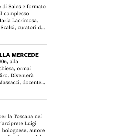
ccasione, un lavoro
o di Sales e formato
le. Dopo alcuni anni
 il complesso
, dopo altri lavori
Maria Lacrimosa.
Scalzi, curatori del
 portico che lo
 ad alcuni locali
 Santa Maria
ELLA MERCEDE
mpliato nel corso
06, alla
All’inizio del ‘900
 chiesa, ormai
e un'ampia sezione
Siro. Diventerà
 Massacci, docente
 Cassa di Risparmio
hi.
 per la Toscana nei
l'arciprete Luigi
e bolognese, autore