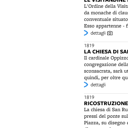
incarico evidenteme
L'Ordine della Visi
ripetitivo con l'aiu
da monache di claus
la chiesa di San Pa
conventuale situato
di restauro.
Esso appartenne - fi
santuario fatto eri
dettagli
collega alle mura ci
annessi, fu ceduta 
1819
LA CHIESA DI 
Lacrimosa divenne s
Il cardinale Oppizz
del secolo. La cappe
congregazione della 
le monache Visitan
sconsacrata, sarà u
per le novizie.
quindi, per oltre q
dell'Accademia di B
dettagli
di Bologna, che ne f
1819
RICOSTRUZIONE 
La chiesa di San Ruf
pressi del ponte sul
Piazza, su disegno 