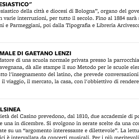
LESIASTICO"
esiastico della città e diocesi di Bologna”, organo del go
 varie interruzioni, per tutto il secolo. Fino al 1884 sarà
i e Parmeggiani, poi dalla Tipografia e Libreria Arcivesco
MALE DI GAETANO LENZI
atore di una scuola normale privata presso la parrocchi
avegnana, dà alle stampe il suo Metodo per le scuole ele
utto l'insegnamento del latino, che prevede conversazioni 
il viaggio, il mercato, la casa, con l'obbiettivo di render
innasio” di Lenzi vi sono cinque classi, dalla prima in cui
alla quinta, in cui si studia umanità e retorica: in pratica 
ta del latino. Nel 1825 gli alunni saranno sessanta e cre
LSINEA
i, grazie ai metodi di insegnamento innovativi e al valore
ocietà del Casino prevedono, dal 1810, due accademie di p
 con molta cura. Non sono previsti castighi e punizioni co
e una in dicembre. Si svolgono in serate scelte da una c
atificazioni, come l'iscrizione nel libro d'oro e le accade
sate su un “argomento interessante e dilettevole”. La lettu
i è intervallata da concerti musicali. Per i più meritevoli