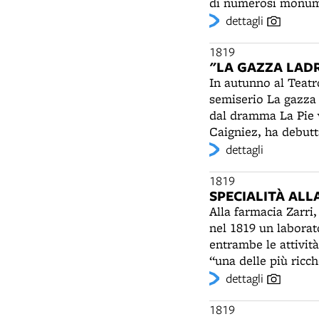
di numerosi monumen
facciata". Il sacro 
dettagli
Nel corso del XVIII 
tardo barocco (1771
1819
"LA GAZZA LADR
tra il Sei e il Sett
In autunno al Teatr
Nel corso della Sec
semiserio La gazza 
ricostruzione sarà 
dal dramma La Pie 
Caigniez, ha debutt
rappresentazione bo
dettagli
Irene Cerioli. Le c
1819
SPECIALITÀ ALL
Alla farmacia Zarri,
nel 1819 un laborat
entrambe le attivit
“una delle più ricch
medicinali e dei più
dettagli
da noti medici delle
vicino al teatro co
1819