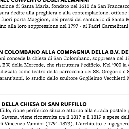
nte poco sentito dallo scultore, che realizza, in questa o
tazione di Santa Maria, fondato nel 1610 da San Francesc
to di matrici, mettendo da parte il suo personalissimo sti
ura dedite alla preghiera e alla contemplazione, ottiene
olo sarà di nuovo abbandonata e riconsacrata solo nel 1878
 fuori porta Maggiore, nei pressi del santuario di Santa 
no alla loro soppressione nel 1797 - ai Padri Carmelitani 
gere nel 1540 dal Senato bolognese e costruttori del lungo
ttadine. Nel 1808 la vicina chiesa degli Alemanni, assieme
al Demanio dal card. Oppizzoni. Da allora il santuario di
SAN COLOMBANO ALLA COMPAGNIA DELLA B.V. D
ede parrocchiale. Il monastero della Visitazione verrà a
oni concede la chiesa di San Colombano, soppressa nel 18
lla interna e il coro saranno realizzati a partire dal 1870. 
B.V. della Mercede, che ristruttura l'edificio. Nel '900 la
dine saranno circa 60. Il complesso monastico avrà anch
tilizzata come teatro della parrocchia dei SS. Gregorio e 
uarant'anni, lo studio dello scultore Guglielmo Vecchietti
elle Arti. Nel 2005 sarà acquisita dalla Fondazione della
arà la sede della Collezione Tagliavini di strumenti antic
DELLA CHIESA DI SAN RUFFILLO
fillo, rione periferico situato attorno alla strada postale
 Savena, viene ricostruita tra il 1817 e il 1819 a spese del
di Vincenzo Vannini (1791-1873). L'architetto e ingegner