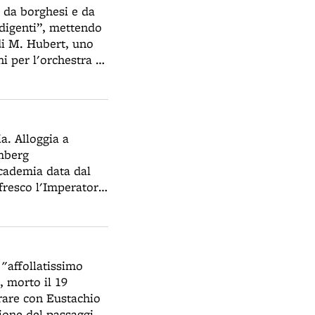
 da borghesi e da
indigenti”, mettendo
di M. Hubert, uno
hi per l'orchestra e
 ed erogato "dalle
ia. Alloggia a
mberg
ccademia data dal
nfresco l'Imperatore,
 visita il Cimitero
ncontra il poliglotta
e del suo seguito,
San Petronio e San
 "affollatissimo
corteo imperiale
, morto il 19
gna anche il
orare con Eustachio
zione del passaggio