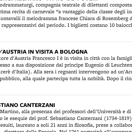
odrammaturgi, compagnia teatrale di dilettanti composta
ltima recita di carnevale “a vantaggio della classe degli 
 Contavalli il melodramma francese Chiara di Rosemberg 
iù rappresentativi del periodo. I biglietti costano 10 baiocc
troito, al netto delle spese, è devoluto "a pro' de' poveri"
.
'AUSTRIA IN VISITA A BOLOGNA
ore d'Austria Francesco I è in visita in città con la famigl
esso a sua disposizione dal principe Eugenio di Leuchte
cerè d'Italia). Alla sera i regnanti intervengono ad un'A
ubblico, alla quale partecipa tutta la nobiltà. Dopo il ri
 intrattiene a discorrere con gli invitati. Il giorno seguente
 delle Scienze e l'Accademia di Belle Arti. All'Università i
, che risponde con perfetta "scorrevolezza" alle person
STIANO CANTERZANI
ione e applauso". Nel pomeriggio visitano le chiese di 
Martino, alla presenza dei professori dell'Università e di
s Domini venerano il Corpo di S. Caterina de’ Vigri. Il 
o le esequie del prof. Sebastiano Canterzani (1734-1819)
al mattino verso la Toscana. Il 14 marzo transita per Bolo
suiti, laureato a soli 21 anni in filosofia, prese a collab
, ospitato a palazzo Marescalchi.
, direttore della Specola. Nel 1761 partecipò all'osserva