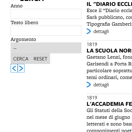
IL "DIARIO ECC
Anno
Esce il “Diario eccl
Sarà pubblicato, con
Testo libero
Tipografia Gamberin
dettagli
Argomento
1819
LA SCUOLA NOR
Gaetano Lenzi, fond
CERCA
RESET
Garisendi a Porta R
particolare sopratt
temi ordinari, come 
interessante. Nel “g
dettagli
leggere e scrivere, 
elementare arricchi
1819
L'ACCADEMIA FE
negli anni successiv
Gli Statuti della S
scelti dal direttore
nel mese di giugno 
piuttosto premi e gr
letterati e sono ba
componimenti poetic