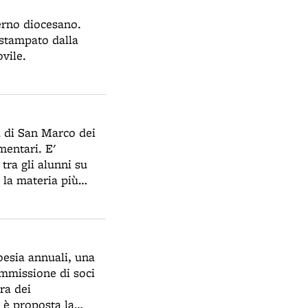
verno diocesano.
 stampato dalla
vile.
a di San Marco dei
mentari. E'
tra gli alunni su
e la materia più
 si insegna a
è una scuola
sceranno ancora
 degli insegnanti,
oesia annuali, una
rporali, ma si usano
ommissione di soci
mie.
ra dei
 è proposta la