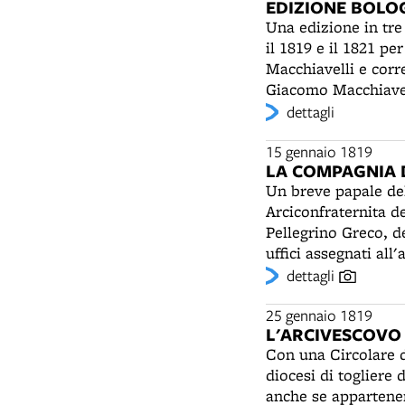
EDIZIONE BOLO
Terra di Cattù, le P
Una edizione in tre
metodo più comodo “
il 1819 e il 1821 pe
diuretica - il Vermo
Macchiavelli e corr
ultime specialità “
Giacomo Macchiavell
l‘appetito e a favor
profonda intelligen
dettagli
malattie degli orga
ritoccate per ordin
contiene la stricni
Vita di Dante del p
15 gennaio 1819
mortale, utilizzata
LA COMPAGNIA 
principale allegor
vini medicinali Zarr
Un breve papale del
ed estimatore dell'
imitazione, che non 
Arciconfraternita d
appendici redatte d
proprietà mediche“,
Pellegrino Greco, d
1822) e da Giambatt
uffici assegnati al
volte inutili, "com
condannati al suppl
dettagli
B.Vergine di S. Luc
Sabbatini), compiva
25 gennaio 1819
L'ARCIVESCOVO 
volta il permesso d
Con una Circolare d
napoleonico, il soda
diocesi di togliere 
con cappa nera, man
anche se appartenent
Alberti, portò a Bo