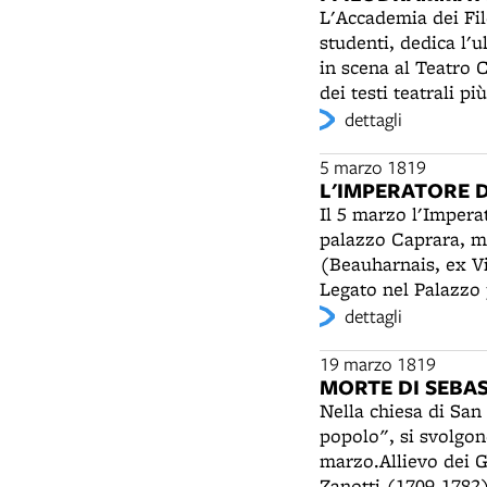
L'Accademia dei Fil
studenti, dedica l'u
in scena al Teatro
dei testi teatrali p
5 per il palco. L'in
dettagli
Autorità Superiori"
5 marzo 1819
L'IMPERATORE D
Il 5 marzo l'Imperat
palazzo Caprara, m
(Beauharnais, ex Vi
Legato nel Palazzo p
persona affabile, si
dettagli
comunale, l'Istituto
Giuseppe Mezzofanti
19 marzo 1819
MORTE DI SEBA
suscitando "ammiraz
Nella chiesa di San 
Domenico. Nel Corpu
popolo", si svolgon
riparte il 7 marzo 
marzo.Allievo dei Ge
principe Metternich
Zanotti (1709-1782)