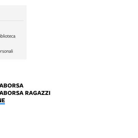
iblioteca
rsonali
LABORSA
LABORSA RAGAZZI
NE
B