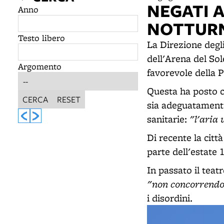
NEGATI A
Anno
NOTTUR
Testo libero
La Direzione degli
dell'Arena del So
Argomento
favorevole della P
Questa ha posto c
CERCA
RESET
sia adeguatamente 
"l'aria
sanitarie:
Di recente la citt
parte dell'estate 
In passato il teat
"non concorrendo 
i disordini.