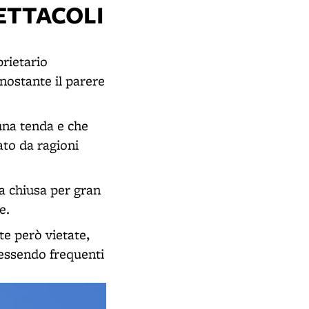
PETTACOLI
prietario
nostante il parere
una tenda e che
ato da ragioni
ta chiusa per gran
e.
te però vietate,
essendo frequenti