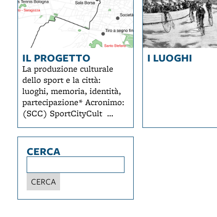
IL PROGETTO
I LUOGHI
La produzione culturale
dello sport e la città:
luoghi, memoria, identità,
partecipazione* Acronimo:
(SCC) SportCityCult
SportCityCult si è posto
l’obiettivo di ricostruire il
legame tra la città e lo
CERCA
sport, riscoprendone le
potenzialità di “capitale”
tangibile e intangibile allo
CERCA
scopo di valorizzare le
modalità con cui tale
capitale produce ricadute