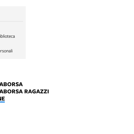
iblioteca
rsonali
LABORSA
LABORSA RAGAZZI
NE
B