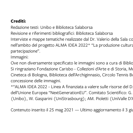
socio-culturali, educative,
simboliche (oltre la
dimensione economica),
Crediti:
rafforzando le molteplici
Redazione testi: Unibo e Biblioteca Salaborsa
connessioni tra lo sport e
Revisione e riferimenti bibliografici: Biblioteca Salaborsa
l’immagine della città.
Interviste e mappe tematiche realizzate dal Dr. Valerio della Sala 
nell’ambito del progetto ALMA IDEA 2022* “La produzione culturale 
partecipazione”.
Immagini:
Ove non diversamente specificato le immagini sono a cura di Bibli
Si ringraziano Fondazione Carisbo - Collezioni d’Arte e di Storia,
Cineteca di Bologna, Biblioteca dell’Archiginnasio, Circolo Tennis Bo
concessione delle immagini.
*“ALMA IDEA 2022 - Linea A finanziata a valere sulle risorse del 
dell’Unione Europea “NextGenerationEU”. Comitato Scientifico: G
(Unibo), W. Gasparini (UniStrasbourg); AM. Pioletti (UniValle D’
Contenuto inserito il 25 mag 2021 — Ultimo aggiornamento il 3 g