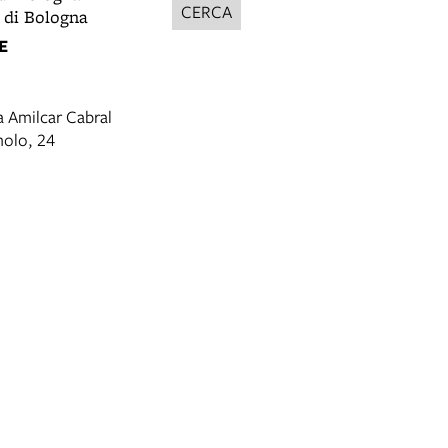
CERCA
 di Bologna
E
a Amilcar Cabral
molo, 24