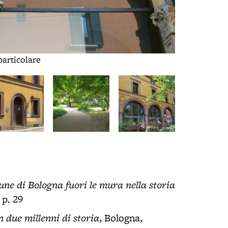
particolare
Ex convento d
une di Bologna fuori le mura nella storia
 p. 29
n due millenni di storia
, Bologna,