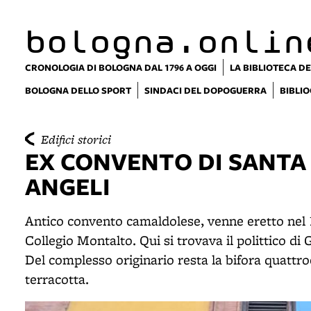
item 1 of 6
item 2 of 6
bologna.onlin
CRONOLOGIA DI BOLOGNA DAL 1796 A OGGI
LA BIBLIOTECA DE
BOLOGNA DELLO SPORT
SINDACI DEL DOPOGUERRA
BIBLIO
Edifici storici
EX CONVENTO DI SANTA
ANGELI
Antico convento camaldolese, venne eretto nel 13
Collegio Montalto. Qui si trovava il polittico di
Del complesso originario resta la bifora quattroc
terracotta.