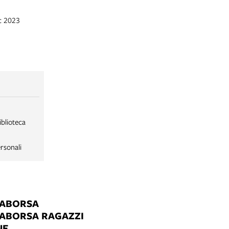
ic 2023
iblioteca
rsonali
LABORSA
LABORSA RAGAZZI
NE