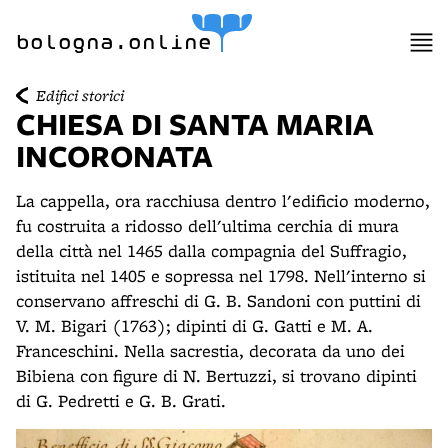
item 1 of 9
item 2 of 9
bologna.online
Edifici storici
CHIESA DI SANTA MARIA
INCORONATA
La cappella, ora racchiusa dentro l'edificio moderno,
fu costruita a ridosso dell'ultima cerchia di mura
della città nel 1465 dalla compagnia del Suffragio,
istituita nel 1405 e sopressa nel 1798. Nell'interno si
conservano affreschi di G. B. Sandoni con puttini di
V. M. Bigari (1763); dipinti di G. Gatti e M. A.
Franceschini. Nella sacrestia, decorata da uno dei
Bibiena con figure di N. Bertuzzi, si trovano dipinti
di G. Pedretti e G. B. Grati.