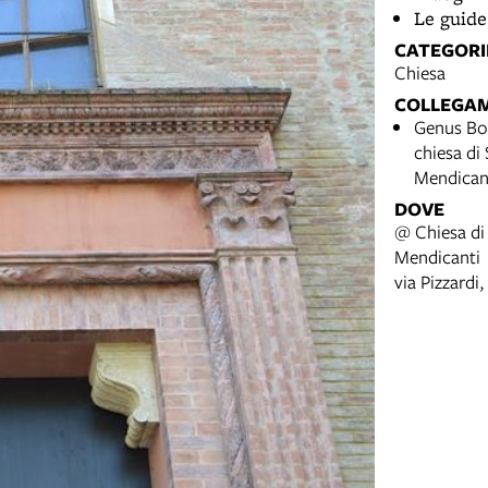
Le guide
CATEGORI
Chiesa
COLLEGA
Genus Bon
chiesa di
Mendican
DOVE
@ Chiesa di
Mendicanti
via Pizzardi,