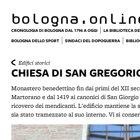
item 1 of 9
item 2 of 9
bologna.onlin
CRONOLOGIA DI BOLOGNA DAL 1796 A OGGI
LA BIBLIOTECA DE
BOLOGNA DELLO SPORT
SINDACI DEL DOPOGUERRA
BIBLIO
Edifici storici
CHIESA DI SAN GREGORI
Monastero benedettino fin dai primi del XII sec
Martorano e dal 1419 ai canonici di San Giorgio 
ricovero dei mendicanti. L'edificio mantiene la 
sia stato tramezzato al suo interno. Vi si conse