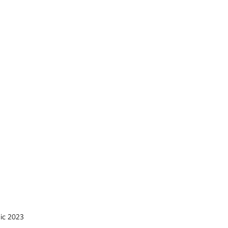
Palazzo Grass
Palazzo Grass
dic 2023