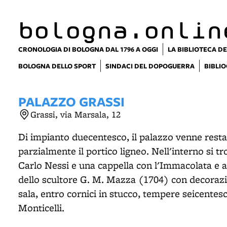
item 1 of 9
bologna.onlin
CRONOLOGIA DI BOLOGNA DAL 1796 A OGGI
LA BIBLIOTECA DE
BOLOGNA DELLO SPORT
SINDACI DEL DOPOGUERRA
BIBLIO
PALAZZO GRASSI
Grassi, via Marsala, 12
Di impianto duecentesco, il palazzo venne resta
parzialmente il portico ligneo. Nell'interno si t
Carlo Nessi e una cappella con l'Immacolata e an
dello scultore G. M. Mazza (1704) con decorazio
sala, entro cornici in stucco, tempere seicente
Monticelli.