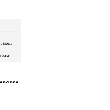
iblioteca
rsonali
LABORSA
LABORSA RAGAZZI
NE
B