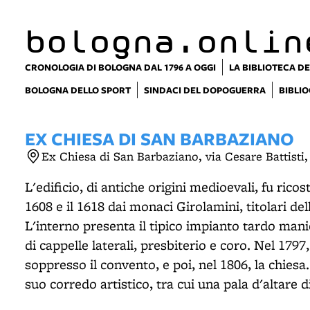
item 1 of 12
bologna.onlin
CRONOLOGIA DI BOLOGNA DAL 1796 A OGGI
LA BIBLIOTECA DE
BOLOGNA DELLO SPORT
SINDACI DEL DOPOGUERRA
BIBLIO
EX CHIESA DI SAN BARBAZIANO
Ex Chiesa di San Barbaziano, via Cesare Battisti
L'edificio, di antiche origini medioevali, fu ricos
1608 e il 1618 dai monaci Girolamini, titolari de
L'interno presenta il tipico impianto tardo man
di cappelle laterali, presbiterio e coro. Nel 1797
soppresso il convento, e poi, nel 1806, la chiesa
suo corredo artistico, tra cui una pala d'altare 