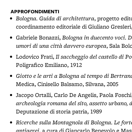
APPROFONDIMENTI
Bologna. Guida di architettura
, progetto edit
coordinamento editoriale di Giuliano Gresleri,
Bologna in duecento voci. D
Gabriele Bonazzi,
umori di una città davvero europea
, Sala Bol
Il saccheggio del castello di P
Lodovico Frati,
Poligrafico Emiliano, 1912
Giotto e le arti a Bologna al tempo di Bertran
Medica, Cinisello Balsamo, Silvana, 2005
Jacopo Ortalli, Carlo De Angelis, Paola Foschi
archeologia romana del sito, assetto urbano,
Deputazione di storia patria, 1989
Ricerche sulla Montagnola di Bologna. Le fortez
antiaerei
, a cura di Giancarlo Benevolo e Mas