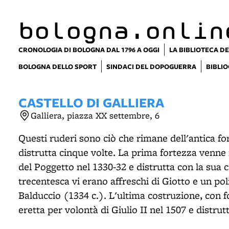
item 1 of 9
bologna.onlin
CRONOLOGIA DI BOLOGNA DAL 1796 A OGGI
LA BIBLIOTECA DE
BOLOGNA DELLO SPORT
SINDACI DEL DOPOGUERRA
BIBLIO
CASTELLO DI GALLIERA
Galliera, piazza XX settembre, 6
Questi ruderi sono ciò che rimane dell'antica for
distrutta cinque volte. La prima fortezza venne
del Poggetto nel 1330-32 e distrutta con la sua c
trecentesca vi erano affreschi di Giotto e un po
Balduccio (1334 c.). L'ultima costruzione, con f
eretta per volontà di Giulio II nel 1507 e distrut