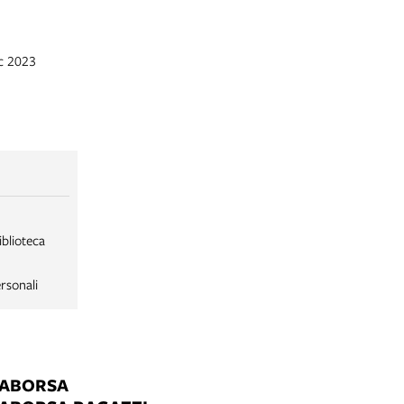
ic 2023
iblioteca
rsonali
LABORSA