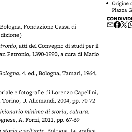
Origine 
Piazza G
CONDIVID
., Bologna, Fondazione Cassa di
edizione)
etronio
, atti del Convegno di studi per il
San Petronio, 1390-1990, a cura di Mario
4
 Bologna
, 4. ed., Bologna, Tamari, 1964,
oriale e fotografie di Lorenzo Capellini,
 Torino, U. Allemandi, 2004, pp. 70-72
izionario minimo di storia, cultura,
ognese, A. Forni, 2011, pp. 67-69
storia e nell'arte
, Bologna, La grafica