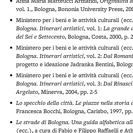
Originalità d
Anna Maria Matteucci Armandi,
vol. 1., Bologna, Bononia University Press, 20
Ministero per i beni e le attività culturali (ecc
Bologna. Itinerari artistici
La grande d
, vol. 1:
del Sei e Settecento
, Bologna, Costa, 2000, p. 
Ministero per i beni e le attività culturali (ecc
Bologna. Itinerari artistici
Dal Romani
, vol. 2:
progetto e ideazione Jadranka Bentini, Bologn
Ministero per i beni e le attività culturali (ecc
Bologna. Itinerari artistici
Dal Rinasci
, vol. 3:
Argelato
, Minerva, 2004, pp. 2-5
Lo specchio della città. Le piazze nella stori
Francesca Bocchi, Bologna, Carisbo, 1997, pp.
Le strade di Bologna. Una guida alfabetica alla s
(ecc.), a cura di Fabio e Filippo Raffaelli e A