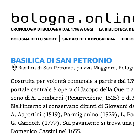
item 1 of 15
bologna.onlin
CRONOLOGIA DI BOLOGNA DAL 1796 A OGGI
LA BIBLIOTECA DE
BOLOGNA DELLO SPORT
SINDACI DEL DOPOGUERRA
BIBLIO
BASILICA DI SAN PETRONIO
Basilica di San Petronio, piazza Maggiore, Bolog
Costruita per volontà comunale a partire dal 139
portale centrale è opera di Jacopo della Quercia 
sono di A. Lombardi (Resurrezione, 1525) e di A
Nell'interno si conservano dipinti di Giovanni 
A. Aspertini (1519), Parmigianino (1529), L. Pas
G. Gandolfi (1779). Sul pavimento si trova una
Domenico Cassini nel 1655.