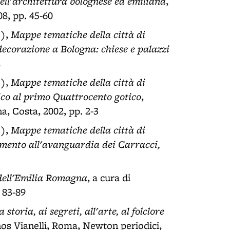
ell'architettura bolognese ed emiliana
,
08, pp. 45-60
Mappe tematiche della città di
.),
ecorazione a Bologna: chiese e palazzi
2
Mappe tematiche della città di
.),
co al primo Quattrocento gotico
,
a, Costa, 2002, pp. 2-3
Mappe tematiche della città di
.),
mento all'avanguardia dei Carracci,
a dell'Emilia Romagna
, a cura di
 83-89
toria, ai segreti, all'arte, al folclore
thos Vianelli, Roma, Newton periodici,