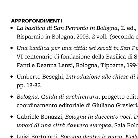
APPROFONDIMENTI
La basilica di San Petronio in Bologna
, 2. ed
Risparmio in Bologna, 2003, 2 voll. (seconda 
Una basilica per una città: sei secoli in San P
VI centenario di fondazione della Basilica di 
Fanti e Deanna Lenzi, Bologna, Tipoarte, 199
Introduzione alle chiese di
Umberto Beseghi,
pp. 13-32
Bologna. Guida di architettura
, progetto edit
coordinamento editoriale di Giuliano Gresleri,
Bologna in duecento voci. D
Gabriele Bonazzi,
umori di una città davvero europea
, Sala Bol
Bologna dentro le mura. Nella 
Luigi Bortolotti,