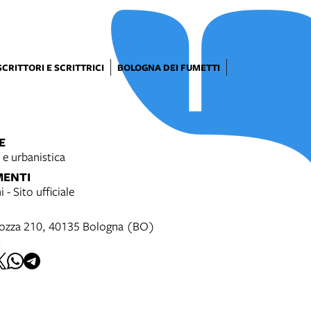
SCRITTORI E SCRITTRICI
BOLOGNA DEI FUMETTI
E
 e urbanistica
MENTI
i - Sito ufficiale
gozza 210, 40135 Bologna (BO)
I