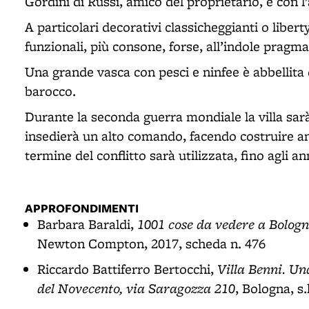
Gordini di Russi, amico del proprietario, e con l’
A particolari decorativi classicheggianti o libe
funzionali, più consone, forse, all’indole prag
Una grande vasca con pesci e ninfee è abbellita 
barocco.
Durante la seconda guerra mondiale la villa sarà 
insedierà un alto comando, facendo costruire an
termine del conflitto sarà utilizzata, fino agli a
APPROFONDIMENTI
1001 cose da vedere a Bologn
Barbara Baraldi,
Newton Compton, 2017, scheda n. 476
Villa Benni. Un
Riccardo Battiferro Bertocchi,
del Novecento, via Saragozza 210
, Bologna, s.l