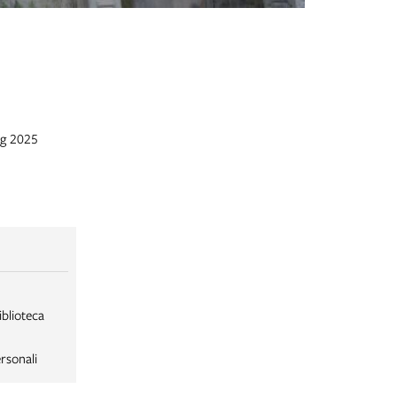
Villa Benni
- La facciata
ag 2025
iblioteca
rsonali