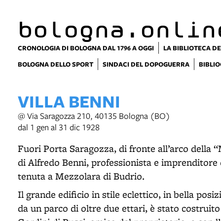
item 1 of 8
bologna.onlin
CRONOLOGIA DI BOLOGNA DAL 1796 A OGGI
LA BIBLIOTECA DE
BOLOGNA DELLO SPORT
SINDACI DEL DOPOGUERRA
BIBLIO
VILLA BENNI
@ Via Saragozza 210, 40135 Bologna (BO)
dal 1 gen al 31 dic 1928
Fuori Porta Saragozza, di fronte all’arco della 
di Alfredo Benni, professionista e imprenditore 
tenuta a Mezzolara di Budrio.
Il grande edificio in stile eclettico, in bella posi
da un parco di oltre due ettari, è stato costruit