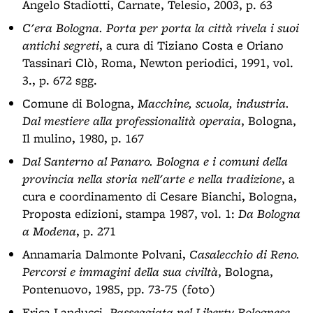
Angelo Stadiotti, Carnate, Telesio, 2003, p. 63
C'era Bologna. Porta per porta la città rivela i suoi
antichi segreti
, a cura di Tiziano Costa e Oriano
Tassinari Clò, Roma, Newton periodici, 1991, vol.
3., p. 672 sgg.
Comune di Bologna,
Macchine, scuola, industria.
Dal mestiere alla professionalità operaia
, Bologna,
Il mulino, 1980, p. 167
Dal Santerno al Panaro. Bologna e i comuni della
provincia nella storia nell'arte e nella tradizione
, a
cura e coordinamento di Cesare Bianchi, Bologna,
Proposta edizioni, stampa 1987, vol. 1:
Da Bologna
a Modena
, p. 271
Annamaria Dalmonte Polvani,
Casalecchio di Reno.
Percorsi e immagini della sua civiltà
, Bologna,
Pontenuovo, 1985, pp. 73-75 (foto)
Erica Landucci,
Passeggiata nel Liberty Bolognese
,