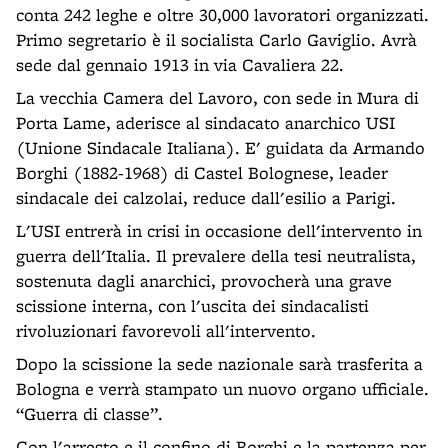
conta 242 leghe e oltre 30,000 lavoratori organizzati.
Primo segretario è il socialista Carlo Gaviglio. Avrà
sede dal gennaio 1913 in via Cavaliera 22.
La vecchia Camera del Lavoro, con sede in Mura di
Porta Lame, aderisce al sindacato anarchico USI
(Unione Sindacale Italiana). E' guidata da Armando
Borghi (1882-1968) di Castel Bolognese, leader
sindacale dei calzolai, reduce dall'esilio a Parigi.
L'USI entrerà in crisi in occasione dell'intervento in
guerra dell'Italia. Il prevalere della tesi neutralista,
sostenuta dagli anarchici, provocherà una grave
scissione interna, con l'uscita dei sindacalisti
rivoluzionari favorevoli all'intervento.
Dopo la scissione la sede nazionale sarà trasferita a
Bologna e verrà stampato un nuovo organo ufficiale.
“Guerra di classe”.
Con l'arresto e il confino di Borghi e la partenza per