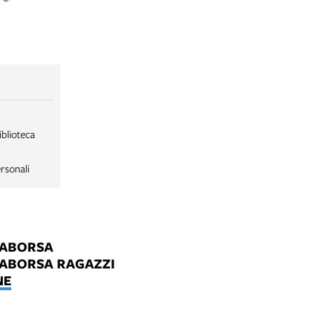
iblioteca
rsonali
LABORSA
LABORSA RAGAZZI
NE
B