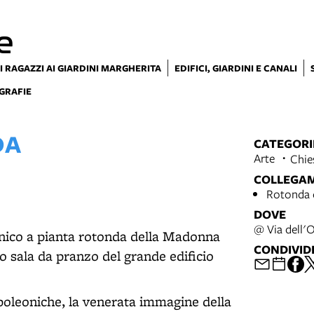
e
I RAGAZZI AI GIARDINI MARGHERITA
EDIFICI, GIARDINI E CANALI
GRAFIE
DA
CATEGORI
Arte
Chies
COLLEGA
Rotonda 
DOVE
@ Via dell'
anico a pianta rotonda della Madonna
CONDIVID
to sala da pranzo del grande edificio
poleoniche, la venerata immagine della