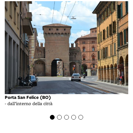
Po
Porta San Felice (BO)
- 
- dall’interno della città
mu