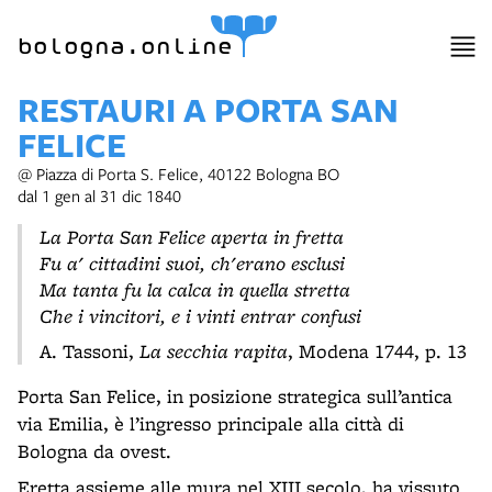
item 1 of 5
bologna.online
RESTAURI A PORTA SAN
FELICE
@ Piazza di Porta S. Felice, 40122 Bologna BO
dal 1 gen al 31 dic 1840
La Porta San Felice aperta in fretta
Fu a' cittadini suoi, ch'erano esclusi
Ma tanta fu la calca in quella stretta
Che i vincitori, e i vinti entrar confusi
A. Tassoni,
La secchia rapita
, Modena 1744, p. 13
Porta San Felice, in posizione strategica sull’antica
via Emilia, è l’ingresso principale alla città di
Bologna da ovest.
Eretta assieme alle mura nel XIII secolo, ha vissuto