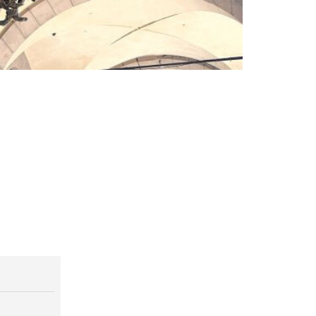
L'orologio li
- Via U. Bass