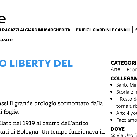
e
I RAGAZZI AI GIARDINI MARGHERITA
EDIFICI, GIARDINI E CANALI
GRAFIE
O LIBERTY DEL
CATEGORI
Arte
Econ
COLLEGA
Sante Min
Storia e 
Il Resto 
ssi il grande orologio sormontato dalla
torna a ri
 foglie.
Arte 4 yo
Facciamo 
llato nel 1919 al centro dell'antico
DOVE
entati di Bologna. Un tempo funzionava in
@ Via Ugo B