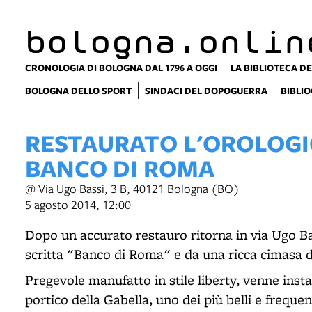
item 1 of 2
bologna.onlin
CRONOLOGIA DI BOLOGNA DAL 1796 A OGGI
LA BIBLIOTECA DE
BOLOGNA DELLO SPORT
SINDACI DEL DOPOGUERRA
BIBLIO
RESTAURATO L'OROLOGI
BANCO DI ROMA
@ Via Ugo Bassi, 3 B, 40121 Bologna (BO)
5 agosto 2014, 12:00
Dopo un accurato restauro ritorna in via Ugo Ba
scritta "Banco di Roma" e da una ricca cimasa di
Pregevole manufatto in stile liberty, venne insta
portico della Gabella, uno dei più belli e frequ