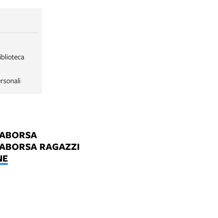
iblioteca
rsonali
LABORSA
LABORSA RAGAZZI
NE
B