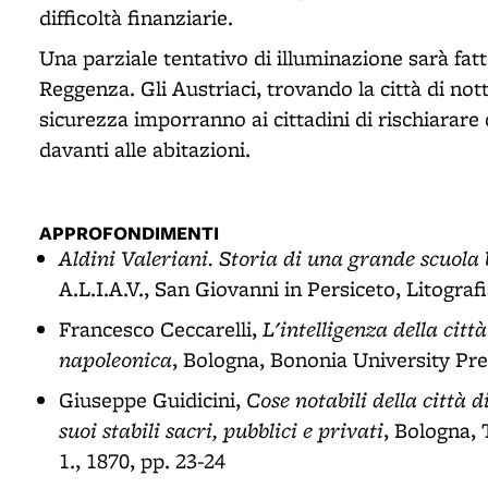
difficoltà finanziarie.
Una parziale tentativo di illuminazione sarà fatt
Reggenza. Gli Austriaci, trovando la città di not
sicurezza imporranno ai cittadini di rischiarare c
davanti alle abitazioni.
APPROFONDIMENTI
Aldini Valeriani. Storia di una grande scuola
A.L.I.A.V., San Giovanni in Persiceto, Litograf
L'intelligenza della citt
Francesco Ceccarelli,
napoleonica
, Bologna, Bononia University Pres
Cose notabili della città 
Giuseppe Guidicini,
suoi stabili sacri, pubblici e privati
, Bologna, 
1., 1870, pp. 23-24