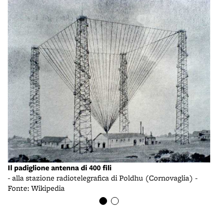
In
ca
Il padiglione antenna di 400 fili
- 
- alla stazione radiotelegrafica di Poldhu (Cornovaglia) -
"B
Fonte: Wikipedia