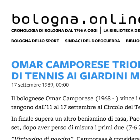
bologna.onlin
CRONOLOGIA DI BOLOGNA DAL 1796 A OGGI
LA BIBLIOTECA DE
BOLOGNA DELLO SPORT
SINDACI DEL DOPOGUERRA
BIBLIO
OMAR CAMPORESE TRION
DI TENNIS AI GIARDINI
17 settembre 1989, 00:00
Il bolognese Omar Camporese (1968 - ) vince i C
tengono dall'11 al 17 settembre al Circolo del T
In finale supera un altro beniamino di casa, Paol
set, dopo aver perso di misura i primi due (7-6 7
"Virtussino di nascita"
, Camporese è consider