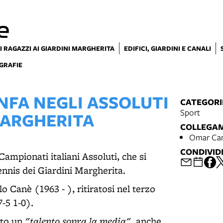
e
I RAGAZZI AI GIARDINI MARGHERITA
EDIFICI, GIARDINI E CANALI
GRAFIE
FA NEGLI ASSOLUTI
CATEGORI
Sport
 MARGHERITA
COLLEGA
Omar Cam
CONDIVID
ampionati italiani Assoluti, che si
ennis dei Giardini Margherita.
o Canè (1963 - ), ritiratosi nel terzo
-5 1-0).
"talento sopra la media"
ato un
, anche