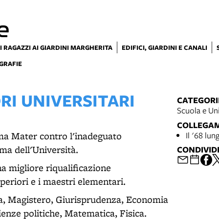
e
I RAGAZZI AI GIARDINI MARGHERITA
EDIFICI, GIARDINI E CANALI
GRAFIE
RI UNIVERSITARI
CATEGORI
Scuola e Uni
COLLEGA
Alma Mater contro l'inadeguato
Il '68 lun
ma dell'Università.
CONDIVID
na migliore riqualificazione
uperiori e i maestri elementari.
fia, Magistero, Giurisprudenza, Economia
enze politiche, Matematica, Fisica.