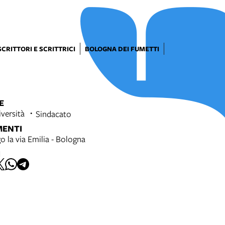
SCRITTORI E SCRITTRICI
BOLOGNA DEI FUMETTI
E
versità
Sindacato
MENTI
go la via Emilia - Bologna
I