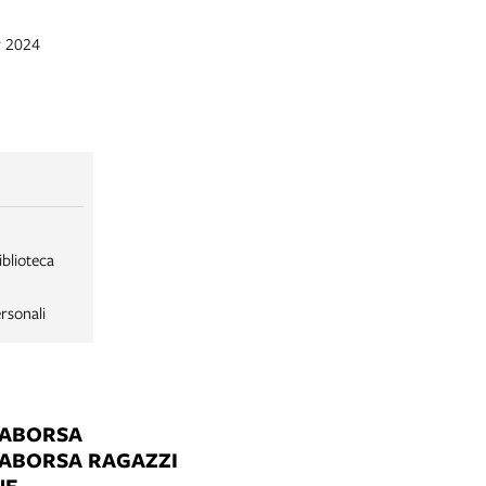
v 2024
iblioteca
rsonali
LABORSA
LABORSA RAGAZZI
NE