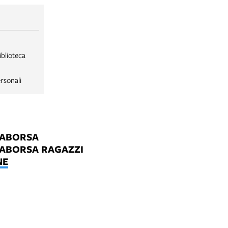
iblioteca
rsonali
LABORSA
LABORSA RAGAZZI
NE
B