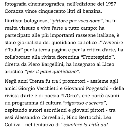
fotografia cinematografica, nell’edizione del 1957
Corazza vince cinquecento litri di benzina.
L’artista bolognese,
“pittore per vocazione”
, ha in
realtà vissuto e vive l’arte a tutto campo: ha
partecipato alle più importanti rassegne italiane, è
stato giornalista del quotidiano cattolico l’”Avvenire
d’Italia” per la terza pagina e per la critica d’arte, ha
collaborato alla rivista fiorentina “Frontespizio”,
diretta da Piero Bargellini, ha insegnato al Liceo
artistico
“per il pane quotidiano”
.
Negli anni Trenta fu tra i promotori - assieme agli
amici Giorgio Vecchietti e Giovanni Poggeschi - della
rivista d’arte e di poesia “L’Orto”, che portò avanti
un programma di cultura
“rigoroso e severo”
,
ospitando autori esordienti e giovani pittori - tra
essi Alessandro Cervellati, Nino Bertocchi, Lea
Colliva - nel tentativo di
“scuotere la città dal