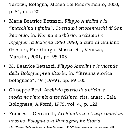
Tarozzi, Bologna, Museo del Risorgimento, 2000,
p. 81, nota 20
Maria Beatrice Bettazzi,
Filippo Antolini e la
"macchina infinita". I restauri ottocenteschi di San
Petronio
, in:
Norma e arbitrio: architetti e
ingegneri a Bologna 1850-1950
, a cura di Giuliano
Gresleri, Pier Giorgio Massaretti, Venezia,
Marsilio, 2001, pp. 95-105
M. Beatrice Bettazzi,
Filippo Antolini e le vicende
della Bologna preunitaria
, in: "Strenna storica
bolognese", 49 (1999), pp. 89-100
Giuseppe Bosi,
Archivio patrio di antiche e
moderne rimembranze felsinee
, rist. anast., Sala
Bolognese, A.Forni, 1975, vol. 4., p. 123
Francesco Ceccarelli,
Architettura e trasformazioni
urbane. Bologna e la Romagna
, in:
Storia
dell'architettura italiana. L'Ottocento
, a cura di