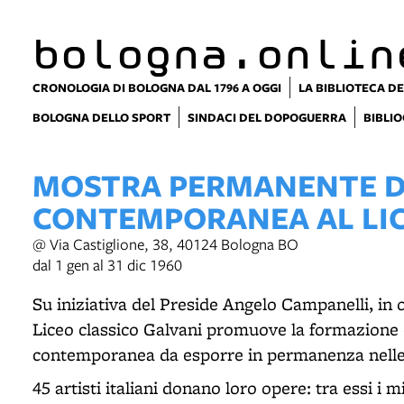
item 1 of 2
bologna.onlin
CRONOLOGIA DI BOLOGNA DAL 1796 A OGGI
LA BIBLIOTECA DE
BOLOGNA DELLO SPORT
SINDACI DEL DOPOGUERRA
BIBLIO
MOSTRA PERMANENTE D
CONTEMPORANEA AL LIC
@ Via Castiglione, 38, 40124 Bologna BO
dal 1 gen al 31 dic 1960
Su iniziativa del Preside Angelo Campanelli, in oc
Liceo classico Galvani promuove la formazione d
contemporanea da esporre in permanenza nelle s
45 artisti italiani donano loro opere: tra essi i 