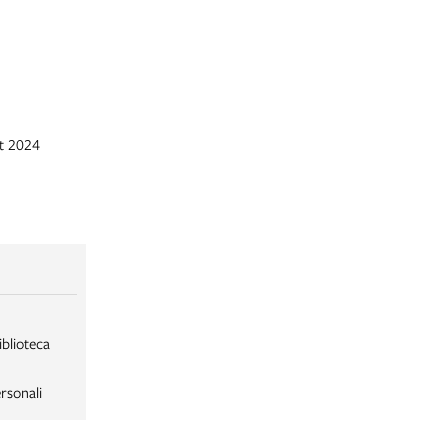
- via Castigl
et 2024
iblioteca
rsonali