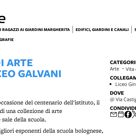
e
I RAGAZZI AI GIARDINI MARGHERITA
EDIFICI, GIARDINI E CANALI
GRAFIE
I ARTE
CATEGORI
Arte
Vita 
EO GALVANI
COLLEGA
Liceo Gin
DOVE
@ Via Casti
casione del centenario dell'istituto, il
CONDIVID
i una collezione di arte
ale della scuola.
migliori esponenti della scuola bolognese,