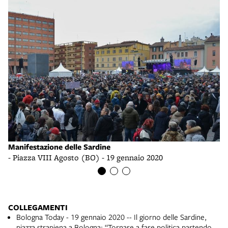
Manifestazione delle Sardine
Ma
- Piazza VIII Agosto (BO) - 19 gennaio 2020
- 
COLLEGAMENTI
Bologna Today - 19 gennaio 2020 -- Il giorno delle Sardine,
piazza strapiena a Bologna: “Tornare a fare politica partendo