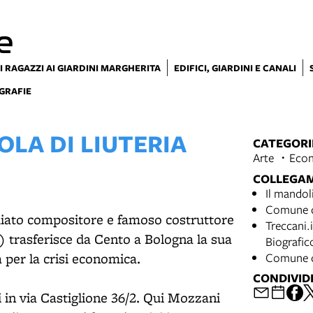
e
I RAGAZZI AI GIARDINI MARGHERITA
EDIFICI, GIARDINI E CANALI
GRAFIE
OLA DI LIUTERIA
CATEGORI
Arte
Econ
COLLEGA
Il mandol
Comune di
miato compositore e famoso costruttore
Treccani.i
 trasferisce da Cento a Bologna la sua
Biografic
a per la crisi economica.
Comune di
CONDIVID
i in via Castiglione 36/2. Qui Mozzani