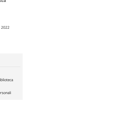
ica
c 2022
iblioteca
rsonali