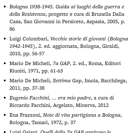
Bologna 1938-1945. Guida ai luoghi della guerra e
della Resistenza
, progetto e cura di Brunella Dalla
Casa, San Giovanni in Persiceto, Aspasia, 2005, p.
86
Luigi Colombari,
Vecchie storie di giovani (Bologna
1942-1945)
, 2. ed. aggiornata, Bologna, Giraldi,
2010, pp. 56-57
Mario De Micheli,
7a GAP
, 2. ed., Roma, Editori
Riuniti, 1971, pp. 61-63
Mario De Micheli,
Settima Gap
, Imola, Bacchilega,
2011, pp. 37-38
Eugenio Facchini, ... era mio padre
, a cura di
Riccardo Facchini, Argelato, Minerva, 2012
Ena Frazzoni,
Note di vita partigiana a Bologna
,
Bologna, Tamari, 1972, p. 37
Luigi Gaiani,
Quelli della 7a GAP aprirono le