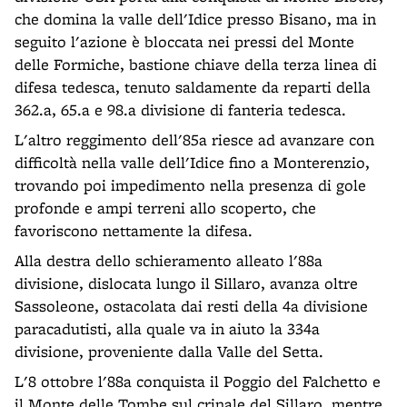
che domina la valle dell'Idice presso Bisano, ma in
seguito l'azione è bloccata nei pressi del Monte
delle Formiche, bastione chiave della terza linea di
difesa tedesca, tenuto saldamente da reparti della
362.a, 65.a e 98.a divisione di fanteria tedesca.
L'altro reggimento dell'85a riesce ad avanzare con
difficoltà nella valle dell'Idice fino a Monterenzio,
trovando poi impedimento nella presenza di gole
profonde e ampi terreni allo scoperto, che
favoriscono nettamente la difesa.
Alla destra dello schieramento alleato l'88a
divisione, dislocata lungo il Sillaro, avanza oltre
Sassoleone, ostacolata dai resti della 4a divisione
paracadutisti, alla quale va in aiuto la 334a
divisione, proveniente dalla Valle del Setta.
L'8 ottobre l'88a conquista il Poggio del Falchetto e
il Monte delle Tombe sul crinale del Sillaro, mentre