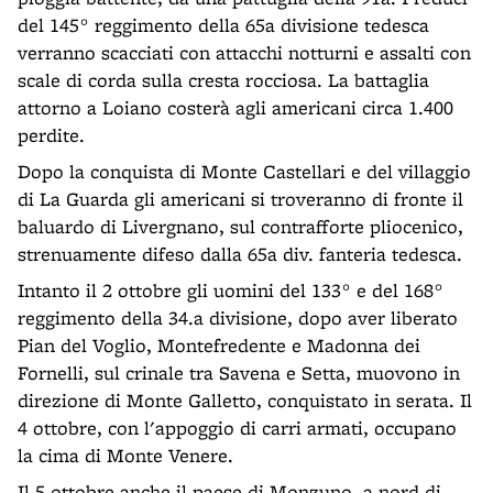
del 145° reggimento della 65a divisione tedesca
verranno scacciati con attacchi notturni e assalti con
scale di corda sulla cresta rocciosa. La battaglia
attorno a Loiano costerà agli americani circa 1.400
perdite.
Dopo la conquista di Monte Castellari e del villaggio
di La Guarda gli americani si troveranno di fronte il
baluardo di Livergnano, sul contrafforte pliocenico,
strenuamente difeso dalla 65a div. fanteria tedesca.
Intanto il 2 ottobre gli uomini del 133° e del 168°
reggimento della 34.a divisione, dopo aver liberato
Pian del Voglio, Montefredente e Madonna dei
Fornelli, sul crinale tra Savena e Setta, muovono in
direzione di Monte Galletto, conquistato in serata. Il
4 ottobre, con l'appoggio di carri armati, occupano
la cima di Monte Venere.
Il 5 ottobre anche il paese di Monzuno, a nord di