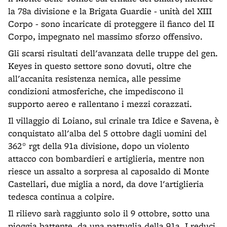
la 78a divisione e la Brigata Guardie - unità del XIII
Corpo - sono incaricate di proteggere il fianco del II
Corpo, impegnato nel massimo sforzo offensivo.
Gli scarsi risultati dell'avanzata delle truppe del gen.
Keyes in questo settore sono dovuti, oltre che
all'accanita resistenza nemica, alle pessime
condizioni atmosferiche, che impediscono il
supporto aereo e rallentano i mezzi corazzati.
Il villaggio di Loiano, sul crinale tra Idice e Savena, è
conquistato all'alba del 5 ottobre dagli uomini del
362° rgt della 91a divisione, dopo un violento
attacco con bombardieri e artiglieria, mentre non
riesce un assalto a sorpresa al caposaldo di Monte
Castellari, due miglia a nord, da dove l'artiglieria
tedesca continua a colpire.
Il rilievo sarà raggiunto solo il 9 ottobre, sotto una
pioggia battente, da una pattuglia della 91a. I reduci