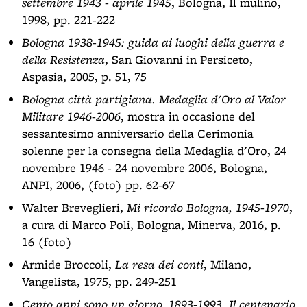
settembre 1943 - aprile 1945
, Bologna, Il mulino,
1998, pp. 221-222
Bologna 1938-1945: guida ai luoghi della guerra e
della Resistenza
, San Giovanni in Persiceto,
Aspasia, 2005, p. 51, 75
Bologna città partigiana. Medaglia d'Oro al Valor
Militare 1946-2006
, mostra in occasione del
sessantesimo anniversario della Cerimonia
solenne per la consegna della Medaglia d'Oro, 24
novembre 1946 - 24 novembre 2006, Bologna,
ANPI, 2006, (foto) pp. 62-67
Walter Breveglieri,
Mi ricordo Bologna, 1945-1970
,
a cura di Marco Poli, Bologna, Minerva, 2016, p.
16 (foto)
Armide Broccoli,
La resa dei conti
, Milano,
Vangelista, 1975, pp. 249-251
Cento anni sono un giorno. 1893-1993. Il centenario