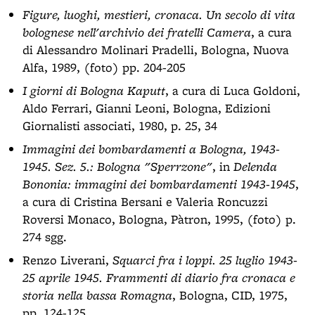
Figure, luoghi, mestieri, cronaca. Un secolo di vita
bolognese nell'archivio dei fratelli Camera
, a cura
di Alessandro Molinari Pradelli, Bologna, Nuova
Alfa, 1989, (foto) pp. 204-205
I giorni di Bologna Kaputt
, a cura di Luca Goldoni,
Aldo Ferrari, Gianni Leoni, Bologna, Edizioni
Giornalisti associati, 1980, p. 25, 34
Immagini dei bombardamenti a Bologna, 1943-
1945. Sez. 5.: Bologna "Sperrzone"
, in
Delenda
Bononia: immagini dei bombardamenti 1943-1945
,
a cura di Cristina Bersani e Valeria Roncuzzi
Roversi Monaco, Bologna, Pàtron, 1995, (foto) p.
274 sgg.
Renzo Liverani,
Squarci fra i loppi. 25 luglio 1943-
25 aprile 1945. Frammenti di diario fra cronaca e
storia nella bassa Romagna
, Bologna, CID, 1975,
pp. 124-125