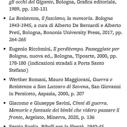
gli occhi del Gigante
, Bologna, Grafica editoriale,
1989, pp. 130-131
La Resistenza, il fascismo, la memoria. Bologna
1943-1945
, a cura di Alberto De Bernardi e Alberto
Preti, Bologna, Bononia University Press, 2017, pp.
264-265
Eugenio Riccòmini,
Il perditempo. Passeggiate per
Bologna
, nuova ed., Bologna, Tipoarte, 2000, pp.
178-180 (indicazioni stradali a Porta Santo
Stefano)
Werther Romani, Mauro Maggiorani,
Guerra e
Resistenza a San Lazzaro di Savena
, San Giovanni
in Persiceto, Aspasia, 2000, p. 207
Giacomo e Giuseppe Savini,
Cinni di guerra.
Memorie e fantasie dei bimbi che videro passare il
fronte
, Argelato, Minerva, 2020, p. 136
Sergio Soglia,
Ribelli per la libertà, 1940-45.