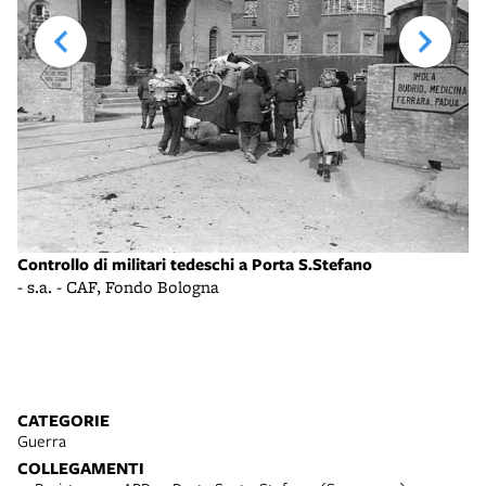
Controllo di militari tedeschi a Porta S.Stefano
- s.a. - CAF, Fondo Bologna
La
- 
(B
CATEGORIE
Guerra
COLLEGAMENTI