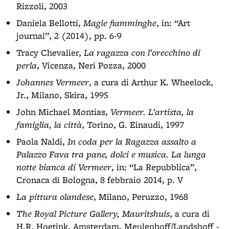
Rizzoli, 2003
Daniela Bellotti,
Magie fiamminghe
, in: “Art
journal”, 2 (2014), pp. 6-9
Tracy Chevalier,
La ragazza con l’orecchino di
perla
, Vicenza, Neri Pozza, 2000
Johannes Vermeer
, a cura di Arthur K. Wheelock,
Jr., Milano, Skira, 1995
John Michael Montias,
Vermeer. L’artista, la
famiglia, la città
, Torino, G. Einaudi, 1997
Paola Naldi,
In coda per la Ragazza assalto a
Palazzo Fava tra pane, dolci e musica. La lunga
notte bianca di Vermeer
, in: “La Repubblica”,
Cronaca di Bologna, 8 febbraio 2014, p. V
La pittura olandese
, Milano, Peruzzo, 1968
The Royal Picture Gallery, Mauritshuis
, a cura di
H.R. Hoetink, Amsterdam, Meulenhoff/Landshoff -