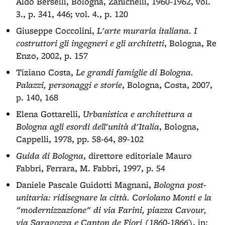
Aldo Berselli, Bologna, Zanichelli, 1960-1962, vol.
3., p. 341, 446; vol. 4., p. 120
Giuseppe Coccolini,
L'arte muraria italiana. I
costruttori gli ingegneri e gli architetti
, Bologna, Re
Enzo, 2002, p. 157
Tiziano Costa,
Le grandi famiglie di Bologna.
Palazzi, personaggi e storie
, Bologna, Costa, 2007,
p. 140, 168
Elena Gottarelli,
Urbanistica e architettura a
Bologna agli esordi dell'unità d'Italia
, Bologna,
Cappelli, 1978, pp. 58-64, 89-102
Guida di Bologna
, direttore editoriale Mauro
Fabbri, Ferrara, M. Fabbri, 1997, p. 54
Daniele Pascale Guidotti Magnani,
Bologna post-
unitaria: ridisegnare la città. Coriolano Monti e la
"modernizzazione" di via Farini, piazza Cavour,
via Saragozza e Canton de Fiori (1860-1866)
, in: