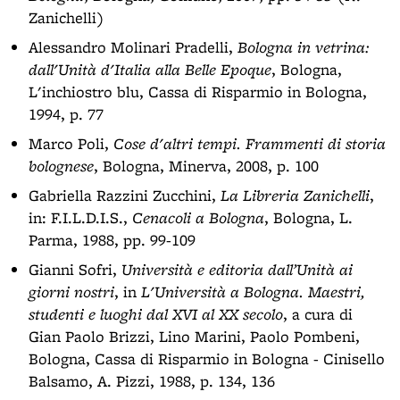
Zanichelli)
Alessandro Molinari Pradelli,
Bologna in vetrina:
dall'Unità d'Italia alla Belle Epoque
, Bologna,
L'inchiostro blu, Cassa di Risparmio in Bologna,
1994, p. 77
Marco Poli,
Cose d'altri tempi. Frammenti di storia
bolognese
, Bologna, Minerva, 2008, p. 100
Gabriella Razzini Zucchini,
La Libreria Zanichelli
,
in: F.I.L.D.I.S.,
Cenacoli a Bologna
, Bologna, L.
Parma, 1988, pp. 99-109
Gianni Sofri,
Università e editoria dall’Unità ai
giorni nostri
, in
L'Università a Bologna. Maestri,
studenti e luoghi dal XVI al XX secolo
, a cura di
Gian Paolo Brizzi, Lino Marini, Paolo Pombeni,
Bologna, Cassa di Risparmio in Bologna - Cinisello
Balsamo, A. Pizzi, 1988, p. 134, 136