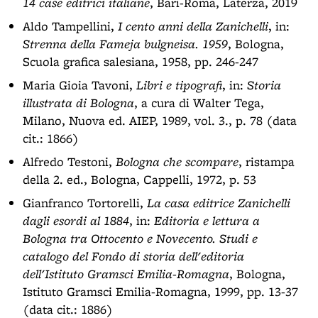
14 case editrici italiane
, Bari-Roma, Laterza, 2019
Aldo Tampellini,
I cento anni della Zanichelli
, in:
Strenna della Fameja bulgneisa. 1959
, Bologna,
Scuola grafica salesiana, 1958, pp. 246-247
Maria Gioia Tavoni,
Libri e tipografi
, in:
Storia
illustrata di Bologna
, a cura di Walter Tega,
Milano, Nuova ed. AIEP, 1989, vol. 3., p. 78 (data
cit.: 1866)
Alfredo Testoni,
Bologna che scompare
, ristampa
della 2. ed., Bologna, Cappelli, 1972, p. 53
Gianfranco Tortorelli,
La casa editrice Zanichelli
dagli esordi al 1884
, in:
Editoria e lettura a
Bologna tra Ottocento e Novecento. Studi e
catalogo del Fondo di storia dell'editoria
dell'Istituto Gramsci Emilia-Romagna
, Bologna,
Istituto Gramsci Emilia-Romagna, 1999, pp. 13-37
(data cit.: 1886)