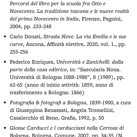
Percorsi del libro per la scuola fra Otto e
Novecento. La tradizione toscana e le nuove realtà
del primo Novecento in Italia
, Firenze, Pagnini,
2004, pp. 233-248
Carlo Donati,
Strada Nove. La via Emilia e le sue
curve
, Ancona, Affinità elettive, 2020, vol. 1., pp.
255-256
Federico Enriques,
Università e Zanichelli: dalla
parte della casa editrice
, in: "Saecularia Nona.
Università di Bologna 1088-1988", 8 (1989), pp.
62-65 (anno di inizio attività: 1859, anno di
trasferimento a Bologna: 1866)
Fotografia & fotografi a Bologna, 1839-1900
, a cura
di Giuseppina Benassati, Angela Tromellini,
Casalecchio di Reno, Grafis, 1992, p. 50
Giosue Carducci e i carducciani nella Certosa di
Bologna
, Bologna, Comune, 2007, pp. 34-35 (N.