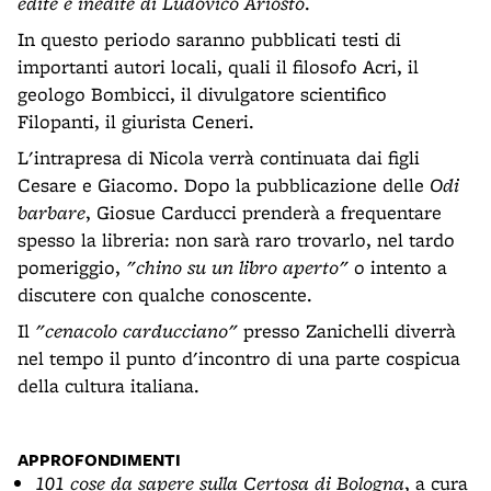
edite e inedite di Ludovico Ariosto
.
In questo periodo saranno pubblicati testi di
importanti autori locali, quali il filosofo Acri, il
geologo Bombicci, il divulgatore scientifico
Filopanti, il giurista Ceneri.
L'intrapresa di Nicola verrà continuata dai figli
Cesare e Giacomo. Dopo la pubblicazione delle
Odi
barbare
, Giosue Carducci prenderà a frequentare
spesso la libreria: non sarà raro trovarlo, nel tardo
pomeriggio,
"chino su un libro aperto"
o intento a
discutere con qualche conoscente.
Il
"cenacolo carducciano"
presso Zanichelli diverrà
nel tempo il punto d'incontro di una parte cospicua
della cultura italiana.
APPROFONDIMENTI
101 cose da sapere sulla Certosa di Bologna
, a cura