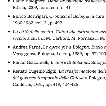
Dalla Rivoluzione francese 
Paolo Bolognesi,
Edisai, 2009, manifesto n. 41
Cronaca di Bologna
Enrico Bottrigari,
, a cura
1960-1962, vol. 2., p. 497
La città della carità. Guida alle istituzioni as
secolo
, a cura di M. Carboni, M. Fornasari, M.
Le opere pie a Bologna. Ruolo 
Andrea Farnè,
Vergognosi
, Bologna, Le coq, 1989, pp. 97, 10
Il cuore di Bologna
Renzo Giacomelli,
, Bologn
La trasformazione delle
Renato Eugenio Righi,
del governo temporale della Chiesa a Bologna
Calderini, 1961, pp. 419, 424-426