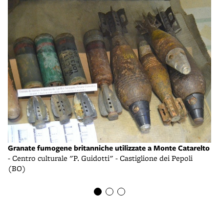
Granate fumogene britanniche utilizzate a Monte Catarelto
Ca
- Centro culturale "P. Guidotti" - Castiglione dei Pepoli
zo
(BO)
- 
(