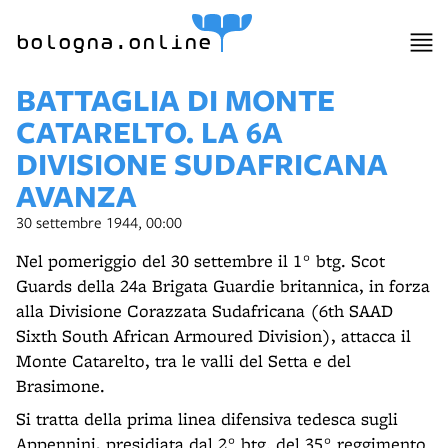
item 1 of 3
bologna.online
BATTAGLIA DI MONTE
CATARELTO. LA 6A
DIVISIONE SUDAFRICANA
AVANZA
30 settembre 1944, 00:00
Nel pomeriggio del 30 settembre il 1° btg. Scot
Guards della 24a Brigata Guardie britannica, in forza
alla Divisione Corazzata Sudafricana (6th SAAD
Sixth South African Armoured Division), attacca il
Monte Catarelto, tra le valli del Setta e del
Brasimone.
Si tratta della prima linea difensiva tedesca sugli
Appennini, presidiata dal 2° btg. del 35° reggimento