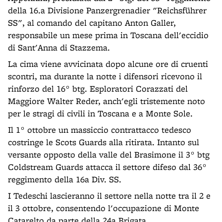
della 16.a Divisione Panzergrenadier "Reichsführer
SS", al comando del capitano Anton Galler,
responsabile un mese prima in Toscana dell'eccidio
di Sant'Anna di Stazzema.
La cima viene avvicinata dopo alcune ore di cruenti
scontri, ma durante la notte i difensori ricevono il
rinforzo del 16° btg. Esploratori Corazzati del
Maggiore Walter Reder, anch'egli tristemente noto
per le stragi di civili in Toscana e a Monte Sole.
Il 1° ottobre un massiccio contrattacco tedesco
costringe le Scots Guards alla ritirata. Intanto sul
versante opposto della valle del Brasimone il 3° btg
Coldstream Guards attacca il settore difeso dal 36°
reggimento della 16a Div. SS.
I Tedeschi lascieranno il settore nella notte tra il 2 e
il 3 ottobre, consentendo l'occupazione di Monte
Catarelto da parte della 24a Brigata.