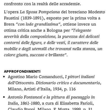
confronto con la realtà delle accademie.
L'opera
La Sposa Pompeiana
del bresciano Modesto
Faustini (1839-1891), esposto per la prima volta a
Brera
"con lode grandissima"
, ottiene invece un
ottima critica anche a Bologna per
"l'elegante
severità della composizione, la purezza dei delicati
contorni delle figure, e delle vesti, il carattere delle
mobilie e degli utemsili che trovansi nella stanza, un
colore giusto, succoso e brillante".
APPROFONDIMENTI
Agostino Mario Comanducci,
I pittori italiani
dell'Ottocento. Dizionario critico e documentario
,
Milano, Artisti d'Italia, 1934, p. 116
Antonio Fontanesi e la pittura di paesaggio in
Italia, 1861-1880
, a cura di Elisabetta Farioli,
Claudio Poppi, Milano, F. Motta, 1999, p. 31