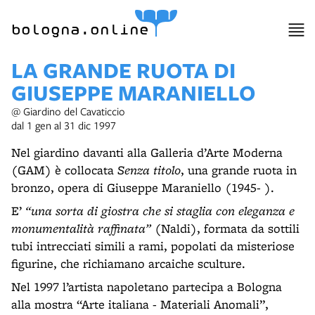
item 1 of 12
bologna.online
LA GRANDE RUOTA DI
GIUSEPPE MARANIELLO
@ Giardino del Cavaticcio
dal 1 gen al 31 dic 1997
Nel giardino davanti alla Galleria d’Arte Moderna
(GAM) è collocata
Senza titolo
, una grande ruota in
bronzo, opera di Giuseppe Maraniello (1945- ).
E’
“una sorta di giostra che si staglia con eleganza e
monumentalità raffinata”
(Naldi), formata da sottili
tubi intrecciati simili a rami, popolati da misteriose
figurine, che richiamano arcaiche sculture.
Nel 1997 l’artista napoletano partecipa a Bologna
alla mostra “Arte italiana - Materiali Anomali”,