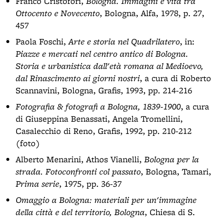
Franco Cristofori,
Bologna. Immagini e vita tra
Ottocento e Novecento
, Bologna, Alfa, 1978, p. 27,
457
Paola Foschi,
Arte e storia nel Quadrilatero
, in:
Piazze e mercati nel centro antico di Bologna.
Storia e urbanistica dall'età romana al Medioevo,
dal Rinascimento ai giorni nostri
, a cura di Roberto
Scannavini, Bologna, Grafis, 1993, pp. 214-216
Fotografia & fotografi a Bologna, 1839-1900
, a cura
di Giuseppina Benassati, Angela Tromellini,
Casalecchio di Reno, Grafis, 1992, pp. 210-212
(foto)
Alberto Menarini, Athos Vianelli,
Bologna per la
strada. Fotoconfronti col passato
, Bologna, Tamari,
Prima serie
, 1975, pp. 36-37
Omaggio a Bologna: materiali per un'immagine
della città e del territorio, Bologna
, Chiesa di S.