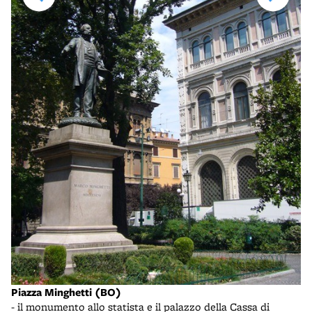
Pi
- 
Piazza Minghetti (BO)
- il monumento allo statista e il palazzo della Cassa di