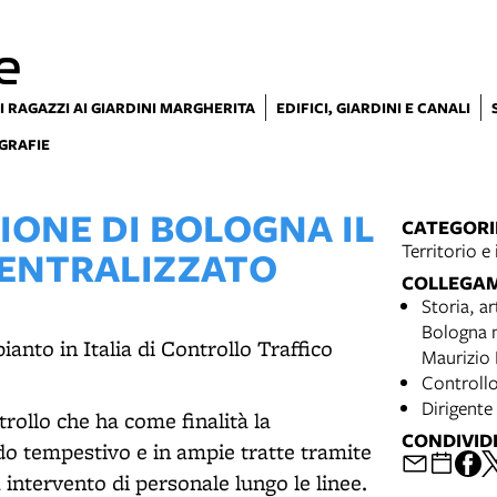
e
I RAGAZZI AI GIARDINI MARGHERITA
EDIFICI, GIARDINI E CANALI
GRAFIE
IONE DI BOLOGNA IL
CATEGORI
Territorio e
CENTRALIZZATO
COLLEGA
Storia, a
Bologna n
ianto in Italia di Controllo Traffico
Maurizio F
Controllo
Dirigente
trollo che ha come finalità la
CONDIVID
odo tempestivo e in ampie tratte tramite
ntervento di personale lungo le linee.