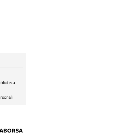
iblioteca
rsonali
LABORSA