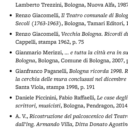
Lamberto Trezzini, Bologna, Nuova Alfa, 198
Il Teatro comunale di Bolo
Renzo Giacomelli,
Secoli (1763-1963)
, Bologna, Tamari Editori, 
Vecchia Bologna. Ricordi d
Renzo Giacomelli,
Cappelli, stampa 1962, p. 75
... e tutta la città era in 
Gianmario Merizzi,
Bologna
, Bologna, Comune di Bologna, 2007, 
Bologna ricorda 1998. Ri
Gianfranco Paganelli,
la cerchia delle mura conclusasi nel dicembre
Santa Viola, stampa 1998, p. 191
Le case degli
Daniele Piccinini, Fabio Raffaelli,
scrittori, musicisti
, Bologna, Pendragon, 2014
Ricostruzione del palcoscenico del Teat
A. V.,
dall'ing. Armando Villa, Ditta Donato Agostino