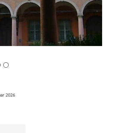
La facciata 
- da piazza 
mar 2026