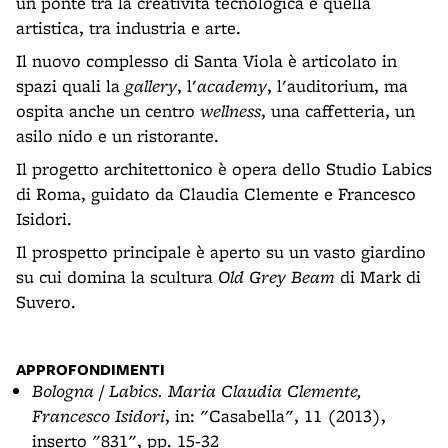
un ponte tra la creatività tecnologica e quella
artistica, tra industria e arte.
Il nuovo complesso di Santa Viola è articolato in
spazi quali la
gallery
, l'
academy
, l'auditorium, ma
ospita anche un centro
wellness
, una caffetteria, un
asilo nido e un ristorante.
Il progetto architettonico è opera dello Studio Labics
di Roma, guidato da Claudia Clemente e Francesco
Isidori.
Il prospetto principale è aperto su un vasto giardino
su cui domina la scultura
Old Grey Beam
di Mark di
Suvero.
APPROFONDIMENTI
Bologna / Labics. Maria Claudia Clemente,
Francesco Isidori
, in: "Casabella", 11 (2013),
inserto "831", pp. 15-32