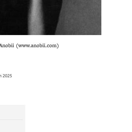
e: Anobii (www.anobii.com)
en 2025