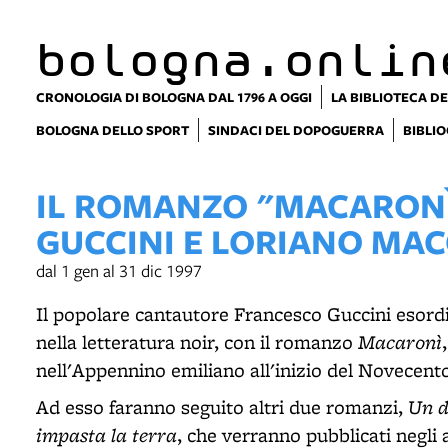
bologna.onlin
CRONOLOGIA DI BOLOGNA DAL 1796 A OGGI
LA BIBLIOTECA DE
BOLOGNA DELLO SPORT
SINDACI DEL DOPOGUERRA
BIBLIO
IL ROMANZO "MACARONÌ
GUCCINI E LORIANO MAC
dal 1 gen al 31 dic 1997
Il popolare cantautore Francesco Guccini esord
Macaronì
nella letteratura noir, con il romanzo
nell'Appennino emiliano all'inizio del Novecent
Un d
Ad esso faranno seguito altri due romanzi,
impasta la terra
, che verranno pubblicati negl