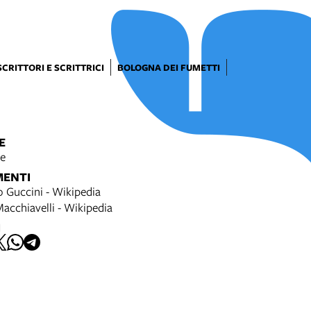
SCRITTORI E SCRITTRICI
BOLOGNA DEI FUMETTI
E
le
MENTI
 Guccini - Wikipedia
acchiavelli - Wikipedia
I