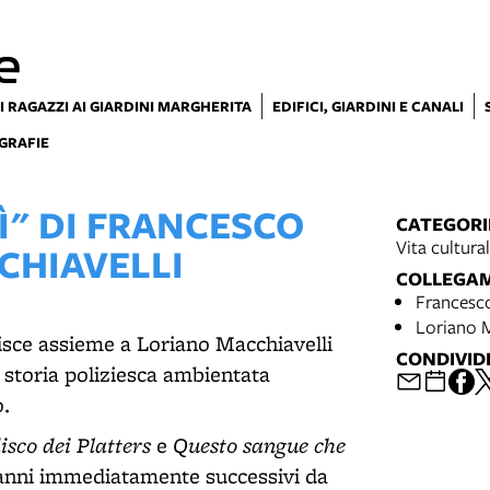
e
I RAGAZZI AI GIARDINI MARGHERITA
EDIFICI, GIARDINI E CANALI
GRAFIE
" DI FRANCESCO
CATEGORI
Vita cultura
CHIAVELLI
COLLEGA
Francesco
Loriano M
isce assieme a Loriano Macchiavelli
CONDIVID
, storia poliziesca ambientata
o.
isco dei Platters
Questo sangue che
e
i anni immediatamente successivi da