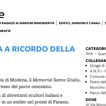
e
I RAGAZZI AI GIARDINI MARGHERITA
EDIFICI, GIARDINI E CANALI
GRAFIE
A A RICORDO DELLA
CATEGORI
Arte
Guer
COLLEGA
Strage di
A.N.P.I -
Comune d
Memorial Santa Giulia
cia di Modena, il
,
Pietre de
ngresso del parco omonimo.
Monchio 
Parco del
di altrettanti scultori italiani e
DOVE
o in un atelier nei pressi di Fanano.
@ Via Monsi