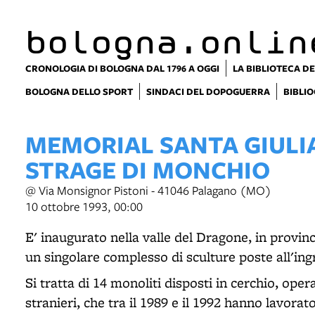
item 1 of 18
bologna.onlin
CRONOLOGIA DI BOLOGNA DAL 1796 A OGGI
LA BIBLIOTECA DE
BOLOGNA DELLO SPORT
SINDACI DEL DOPOGUERRA
BIBLIO
MEMORIAL SANTA GIULI
STRAGE DI MONCHIO
@ Via Monsignor Pistoni - 41046 Palagano (MO)
10 ottobre 1993, 00:00
E' inaugurato nella valle del Dragone, in provin
un singolare complesso di sculture poste all'i
Si tratta di 14 monoliti disposti in cerchio, opera 
stranieri, che tra il 1989 e il 1992 hanno lavorat