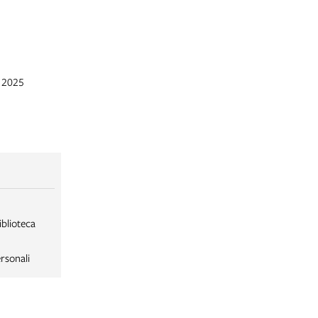
c 2025
iblioteca
rsonali