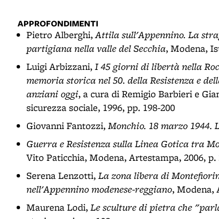
APPROFONDIMENTI
Attila sull'Appennino. La stra
Pietro Alberghi,
partigiana nella valle del Secchia
, Modena, Is
I 45 giorni di libertà nella R
Luigi Arbizzani,
memoria storica nel 50. della Resistenza e della
anziani oggi
, a cura di Remigio Barbieri e Gia
sicurezza sociale, 1996, pp. 198-200
Monchio. 18 marzo 1944. 
Giovanni Fantozzi,
Guerra e Resistenza sulla Linea Gotica tra M
Vito Paticchia, Modena, Artestampa, 2006, p.
La zona libera di Montefiori
Serena Lenzotti,
nell'Appennino modenese-reggiano
, Modena, 
Le sculture di pietra che "par
Maurena Lodi,