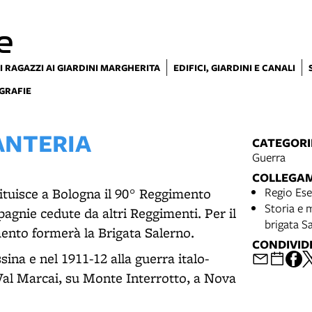
e
I RAGAZZI AI GIARDINI MARGHERITA
EDIFICI, GIARDINI E CANALI
GRAFIE
ANTERIA
CATEGORI
Guerra
COLLEGA
Regio Ese
tituisce a Bologna il 90° Reggimento
Storia e 
agnie cedute da altri Reggimenti. Per il
brigata S
mento formerà la Brigata Salerno.
CONDIVID
sina e nel 1911-12 alla guerra italo-
Val Marcai, su Monte Interrotto, a Nova