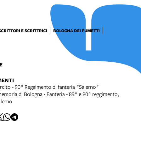
SCRITTORI E SCRITTRICI
BOLOGNA DEI FUMETTI
E
MENTI
rcito - 90° Reggimento di fanteria "Salerno"
memoria di Bologna - Fanteria - 89° e 90° reggimento,
alerno
I